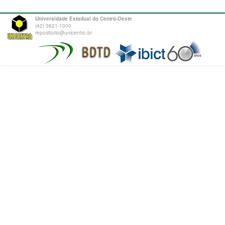
Universidade Estadual do Centro-Oeste
(42) 3621-1000
repositorio@unicentro.br