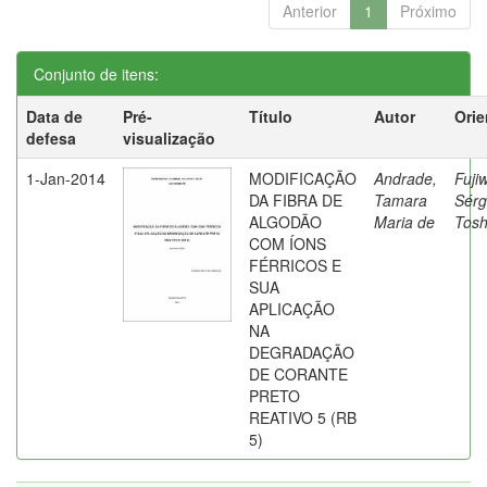
Anterior
1
Próximo
Conjunto de itens:
Data de
Pré-
Título
Autor
Orie
defesa
visualização
1-Jan-2014
MODIFICAÇÃO
Andrade,
Fuji
DA FIBRA DE
Tamara
Sérg
ALGODÃO
Maria de
Tosh
COM ÍONS
FÉRRICOS E
SUA
APLICAÇÃO
NA
DEGRADAÇÃO
DE CORANTE
PRETO
REATIVO 5 (RB
5)