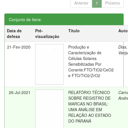
Anterior
1
Próximo
Conjunto de itens:
Data de
Pré-
Título
Auto
defesa
visualização
21-Fev-2020
Produção e
Dias,
Caracterização de
Vanj
Células Solares
Sensibilizadas Por
Corante:FTO/TiO2/CeO2
e FTO/TiO2/ZrO2
26-Jul-2021
RELATÓRIO TÉCNICO
Cama
SOBRE REGISTRO DE
Andr
MARCAS NO BRASIL:
UMA ANÁLISE EM
RELAÇÃO AO ESTADO
DO PARANÁ