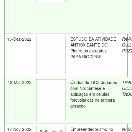
15-Dez-2022
ESTUDO DA ATIVIDADE
PAVA
ANTIOXIDANTE DO
GUI
Pleurotus ostreatus
POZ
PARA BIODIESEL
12-Mai-2022
Óxidos de TiO2 dopados
TRAC
com Nb: Síntese e
GID
aplicação em células
TAQ
fotovoltaicas de terceira
geração
17-Nov-2022
Empreendedorismo no
NAS