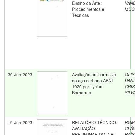
Ensino da Arte :
VAN
Procedimentos e
MUG
Técnicas
30-Jun-2023
Avaliação anticorrosiva
OLIS
do aço carbono ABNT
DANI
1020 por Lycium
CRIS
Barbarum
SILV
19-Jun-2023
RELATÓRIO TÉCNICO:
ROM
AVALIAÇÃO
CLÁU
PRELIMINAR DO INPI
RAÍS