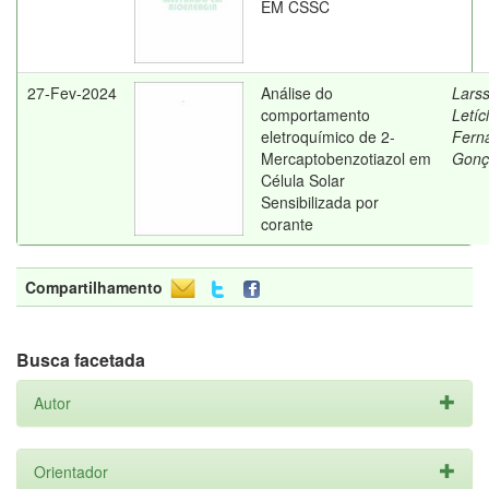
EM CSSC
27-Fev-2024
Análise do
Lars
comportamento
Letíc
eletroquímico de 2-
Fern
Mercaptobenzotiazol em
Gonç
Célula Solar
Sensibilizada por
corante
Compartilhamento
Busca facetada
Autor
Orientador