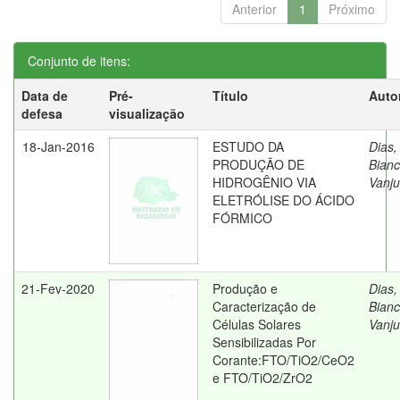
Anterior
1
Próximo
Conjunto de itens:
Data de
Pré-
Título
Auto
defesa
visualização
18-Jan-2016
ESTUDO DA
Dias,
PRODUÇÃO DE
Bian
HIDROGÊNIO VIA
Vanju
ELETRÓLISE DO ÁCIDO
FÓRMICO
21-Fev-2020
Produção e
Dias,
Caracterização de
Bian
Células Solares
Vanju
Sensibilizadas Por
Corante:FTO/TiO2/CeO2
e FTO/TiO2/ZrO2