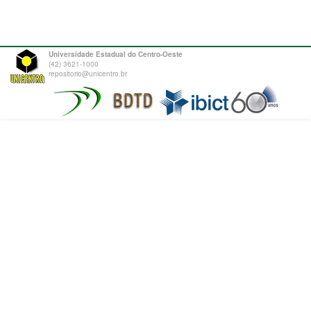
Universidade Estadual do Centro-Oeste
(42) 3621-1000
repositorio@unicentro.br