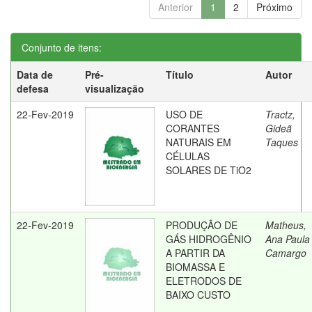
Anterior
1
2
Próximo
Conjunto de itens:
Data de
Pré-
Título
Autor
defesa
visualização
22-Fev-2019
USO DE
Tractz,
CORANTES
Gideã
NATURAIS EM
Taques
CÉLULAS
SOLARES DE TiO2
22-Fev-2019
PRODUÇÃO DE
Matheus,
GÁS HIDROGÊNIO
Ana Paula
A PARTIR DA
Camargo
BIOMASSA E
ELETRODOS DE
BAIXO CUSTO