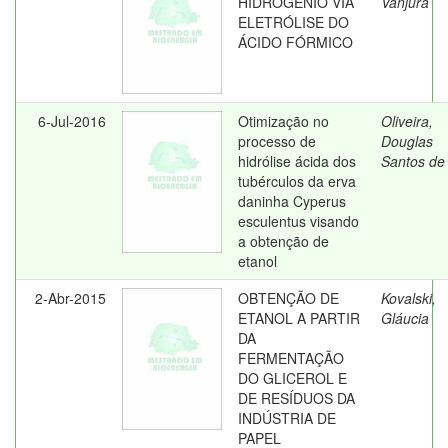
HIDROGÊNIO VIA
Vanjura
ELETRÓLISE DO
ÁCIDO FÓRMICO
6-Jul-2016
Otimização no
Oliveira,
processo de
Douglas
hidrólise ácida dos
Santos de
tubérculos da erva
daninha Cyperus
esculentus visando
a obtenção de
etanol
2-Abr-2015
OBTENÇÃO DE
Kovalski,
ETANOL A PARTIR
Gláucia
DA
FERMENTAÇÃO
DO GLICEROL E
DE RESÍDUOS DA
INDÚSTRIA DE
PAPEL