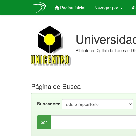
Página inicial
Navegar por
A
Skip
navigation
Universida
Biblioteca Digital de Teses e D
Página de Busca
Buscar em:
por