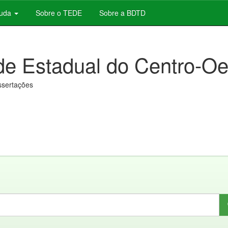
juda
Sobre o TEDE
Sobre a BDTD
de Estadual do Centro-Oe
issertações