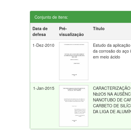
Conjunto de itens:
Data de
Pré-
Título
defesa
visualização
1-Dez-2010
Estudo da aplicação 
da corrosão do aço 
em meio ácido
1-Jan-2015
CARACTERIZAÇÃO
Nb2O5 NA AUSÊNC
NANOTUBO DE CA
CARBETO DE SILÍC
DA LIGA DE ALUMÍ