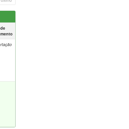
róximo
 de
umento
ertação