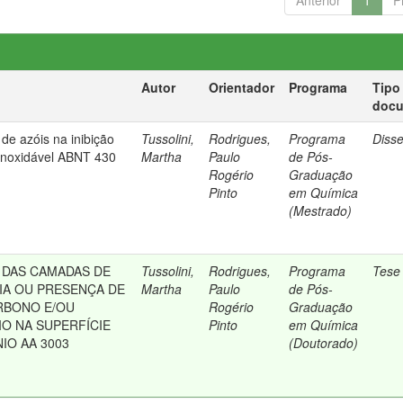
Anterior
1
P
Autor
Orientador
Programa
Tipo
doc
de azóis na inibição
Tussolini,
Rodrigues,
Programa
Diss
inoxidável ABNT 430
Martha
Paulo
de Pós-
Rogério
Graduação
Pinto
em Química
(Mestrado)
 DAS CAMADAS DE
Tussolini,
Rodrigues,
Programa
Tese
IA OU PRESENÇA DE
Martha
Paulo
de Pós-
RBONO E/OU
Rogério
Graduação
IO NA SUPERFÍCIE
Pinto
em Química
NIO AA 3003
(Doutorado)