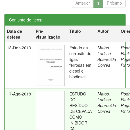
Anterior
1
Próximo
Conjunto de itens:
Data de
Pré-
Título
Autor
Orie
defesa
visualização
18-Dez-2013
Estudo da
Matos,
Rodr
corrosão de
Larissa
Paul
ligas
Aparecida
Rogé
ferrosas em
Corrêa
Pinto
diesel e
biodiesel
7-Ago-2018
ESTUDO
Matos,
Rodr
DO
Larissa
Paul
RESÍDUO
Aparecida
Rogé
DE CEVADA
Corrêa
Pinto
COMO
INIBIDOR
DA