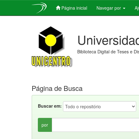
Página inicial
Navegar por
A
Skip
navigation
Universida
Biblioteca Digital de Teses e D
Página de Busca
Buscar em:
por