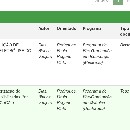
Anterior
1
P
Autor
Orientador
Programa
Tipo
doc
DUÇÃO DE
Dias,
Rodrigues,
Programa de
Diss
 ELETRÓLISE DO
Bianca
Paulo
Pós-Graduação
Vanjura
Rogério
em Bioenergia
Pinto
(Mestrado)
erização de
Dias,
Rodrigues,
Programa de
Tese
sibilizadas Por
Bianca
Paulo
Pós-Graduação
/CeO2 e
Vanjura
Rogério
em Química
Pinto
(Doutorado)