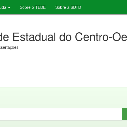
juda
Sobre o TEDE
Sobre a BDTD
de Estadual do Centro-Oe
issertações