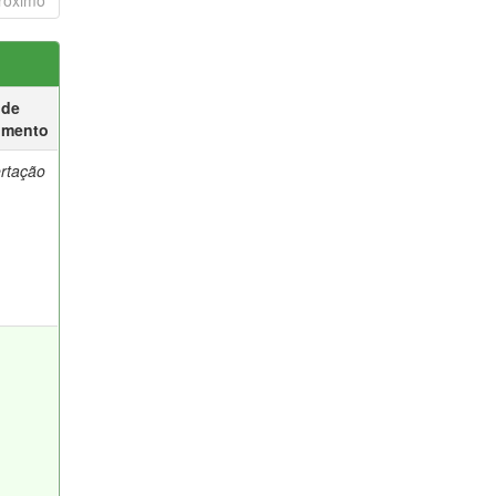
róximo
 de
umento
ertação