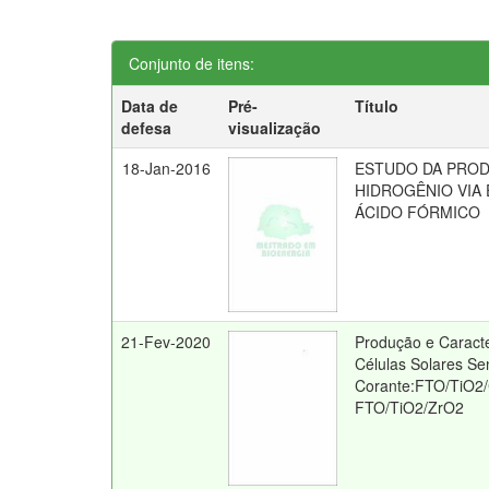
Conjunto de itens:
Data de
Pré-
Título
defesa
visualização
18-Jan-2016
ESTUDO DA PRO
HIDROGÊNIO VIA
ÁCIDO FÓRMICO
21-Fev-2020
Produção e Caract
Células Solares Sen
Corante:FTO/TiO2
FTO/TiO2/ZrO2