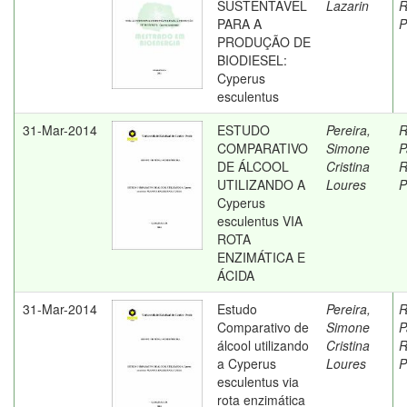
SUSTENTÁVEL
Lazarin
R
PARA A
P
PRODUÇÃO DE
BIODIESEL:
Cyperus
esculentus
31-Mar-2014
ESTUDO
Pereira,
R
COMPARATIVO
Simone
P
DE ÁLCOOL
Cristina
R
UTILIZANDO A
Loures
P
Cyperus
esculentus VIA
ROTA
ENZIMÁTICA E
ÁCIDA
31-Mar-2014
Estudo
Pereira,
R
Comparativo de
Simone
P
álcool utilizando
Cristina
R
a Cyperus
Loures
P
esculentus via
rota enzimática