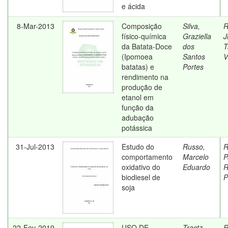
e ácida
8-Mar-2013
Composição
Silva,
R
físico-química
Graziella
J
da Batata-Doce
dos
T
(Ipomoea
Santos
V
batatas) e
Portes
rendimento na
produção de
etanol em
função da
adubação
potássica
31-Jul-2013
Estudo do
Russo,
R
comportamento
Marcelo
P
oxidativo do
Eduardo
R
biodiesel de
P
soja
22-Fev-2019
USO DE
Tractz,
R