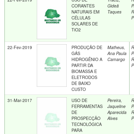
CORANTES
Gideã
P
NATURAIS EM
Taques
R
CÉLULAS
P
SOLARES DE
TiO2
22-Fev-2019
PRODUÇÃO DE
Matheus,
R
GÁS
Ana Paula
P
HIDROGÊNIO A
Camargo
R
PARTIR DA
P
BIOMASSA E
ELETRODOS
DE BAIXO
CUSTO
31-Mar-2017
USO DE
Pereira,
R
FERRAMENTAS
Jaqueline
P
DE
Aparecida
R
PROSPECÇÃO
Alves
P
TECNOLÓGICA
PARA