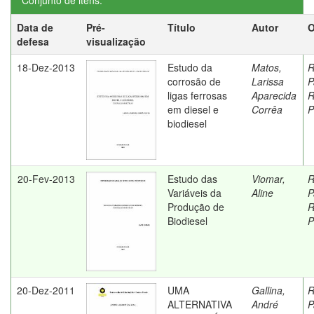
Conjunto de itens:
Data de
Pré-
Título
Autor
O
defesa
visualização
18-Dez-2013
Estudo da
Matos,
R
corrosão de
Larissa
P
ligas ferrosas
Aparecida
R
em diesel e
Corrêa
P
biodiesel
20-Fev-2013
Estudo das
Viomar,
R
Variáveis da
Aline
P
Produção de
R
Biodiesel
P
20-Dez-2011
UMA
Gallina,
R
ALTERNATIVA
André
P