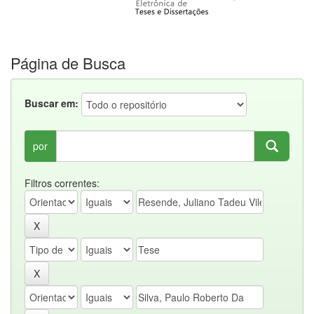
Página de Busca
Buscar em:
por
Filtros correntes: