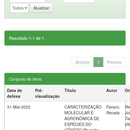
Resultado 1-1 de 1.
Anterior
1
Próximo
Conjunto de itens:
Data de
Pré-
Título
Autor
Or
defesa
visualização
31-Mai-2022
CARACTERIZAÇÃO
Favaro,
Re
MOLECULAR E
Renata
Ju
AGRONÔMICA DE
Ta
ESPÉCIES DO
Vil