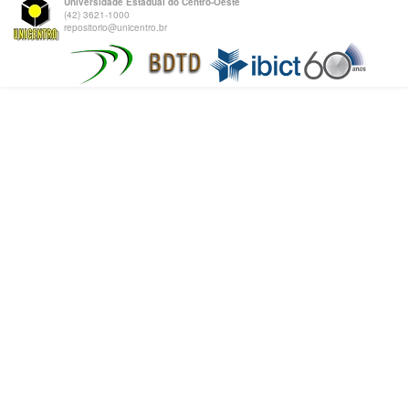
Universidade Estadual do Centro-Oeste
(42) 3621-1000
repositorio@unicentro.br