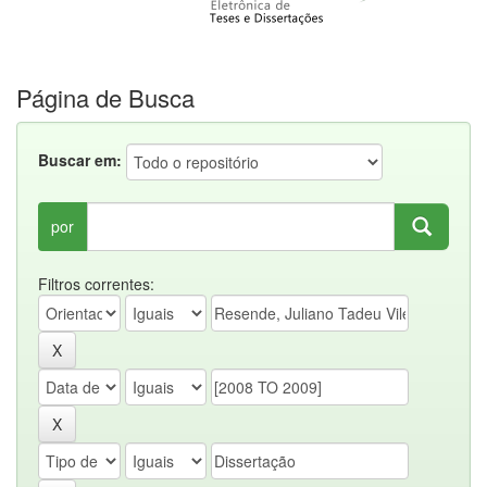
Página de Busca
Buscar em:
por
Filtros correntes: