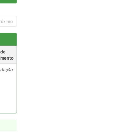
róximo
 de
umento
ertação