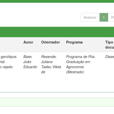
Anterior
1
P
Autor
Orientador
Programa
Tipo
doc
e genótipos
Baier,
Resende,
Programa de Pós-
Diss
ial
João
Juliano
Graduação em
o rajado
Eduardo
Tadeu Vilela
Agronomia
de
(Mestrado)