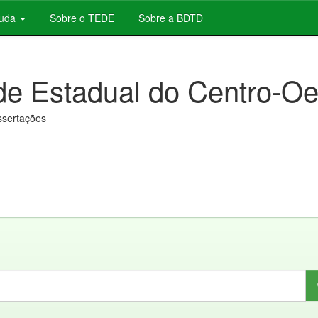
juda
Sobre o TEDE
Sobre a BDTD
de Estadual do Centro-Oe
issertações