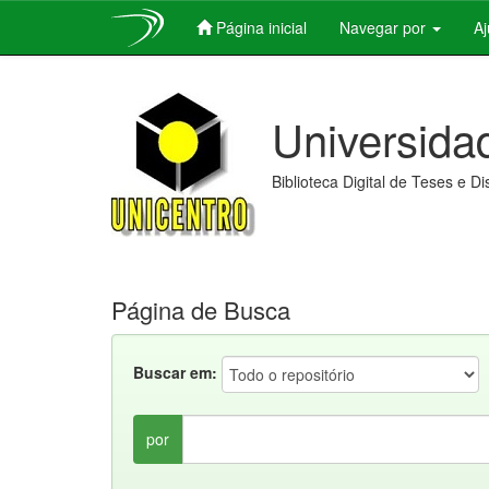
Página inicial
Navegar por
A
Skip
navigation
Universida
Biblioteca Digital de Teses e D
Página de Busca
Buscar em:
por