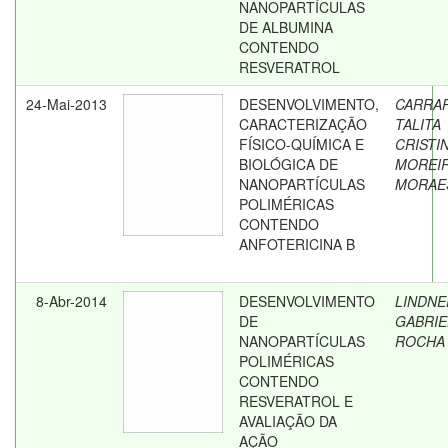
NANOPARTÍCULAS
DE ALBUMINA
CONTENDO
RESVERATROL
24-Mai-2013
DESENVOLVIMENTO,
CARRA
CARACTERIZAÇÃO
TALITA
FÍSICO-QUÍMICA E
CRISTI
BIOLÓGICA DE
MOREI
NANOPARTÍCULAS
MORAE
POLIMÉRICAS
CONTENDO
ANFOTERICINA B
8-Abr-2014
DESENVOLVIMENTO
LINDNE
DE
GABRIE
NANOPARTÍCULAS
ROCHA
POLIMÉRICAS
CONTENDO
RESVERATROL E
AVALIAÇÃO DA
AÇÃO