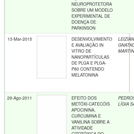
NEUROPROTETORA
SOBRE UM MODELO
EXPERIMENTAL DE
DOENÇA DE
PARKINSON
13-Mar-2015
DESENVOLVIMENTO
LEIZIAN
E AVALIAÇÃO IN
GNATKO
VITRO DE
MARTI
NANOPARTÍCULAS
DE PLGA E PLGA-
P80 CONTENDO
MELATONINA
29-Ago-2011
EFEITO DOS
PEDRO
METÓXI-CATECÓIS
LÍGIA 
APOCININA,
CURCUMINA E
VANILINA SOBRE A
ATIVIDADE
CITOTÓXICA DO