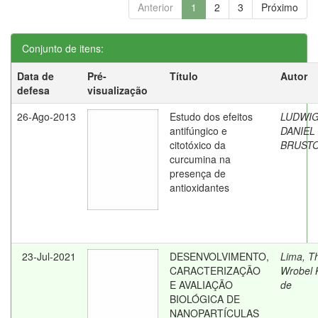
Anterior
1
2
3
Próximo
Conjunto de itens:
Data de
Pré-
Título
Autor
defesa
visualização
26-Ago-2013
Estudo dos efeitos
LUDWIG
antifúngico e
DANIEL
citotóxico da
BRUSTO
curcumina na
presença de
antioxidantes
23-Jul-2021
DESENVOLVIMENTO,
Lima, Th
CARACTERIZAÇÃO
Wrobel 
E AVALIAÇÃO
de
BIOLÓGICA DE
NANOPARTÍCULAS