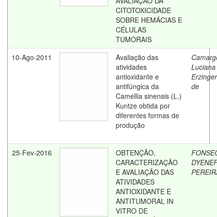
AVALIAÇÃO DA
CITOTOXICIDADE
SOBRE HEMÁCIAS E
CÉLULAS
TUMORAIS
10-Ago-2011
Avaliação das
Camarg
atividades
Luciana
antioxidante e
Erzinger
antifúngica da
de
Camellia sinensis (L.)
Kuntze obtida por
diferentes formas de
produção
25-Fev-2016
OBTENÇÃO,
FONSEC
CARACTERIZAÇÃO
DYENE
E AVALIAÇÃO DAS
PEREIR
ATIVIDADES
ANTIOXIDANTE E
ANTITUMORAL IN
VITRO DE