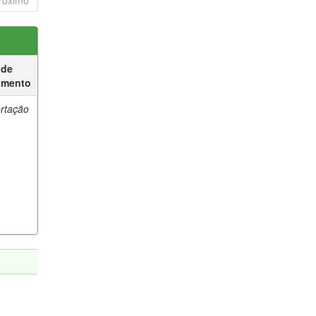
róximo
 de
umento
ertação