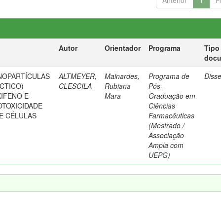
Anterior
1
P
Autor
Orientador
Programa
Tipo
doc
NOPARTÍCULAS
ALTMEYER,
Mainardes,
Programa de
Diss
ÁCTICO)
CLESCILA
Rubiana
Pós-
IFENO E
Mara
Graduação em
OTOXICIDADE
Ciências
E CÉLULAS
Farmacêuticas
(Mestrado /
Associação
Ampla com
UEPG)