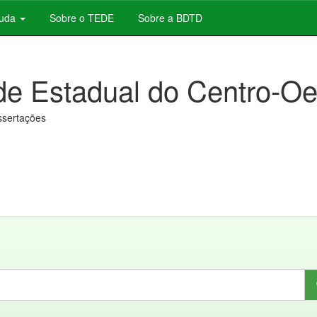
juda
Sobre o TEDE
Sobre a BDTD
de Estadual do Centro-Oe
issertações