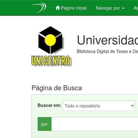
Página inicial
Navegar por
A
Skip
navigation
Universida
Biblioteca Digital de Teses e D
Página de Busca
Buscar em:
por