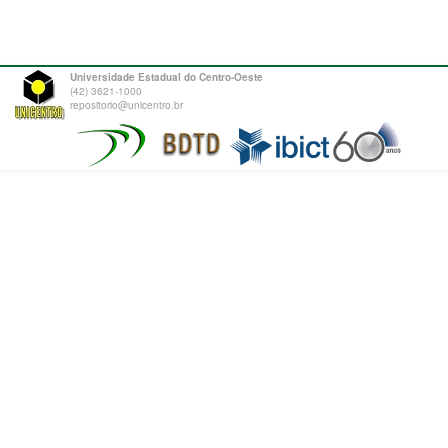
Universidade Estadual do Centro-Oeste
(42) 3621-1000
repositorio@unicentro.br