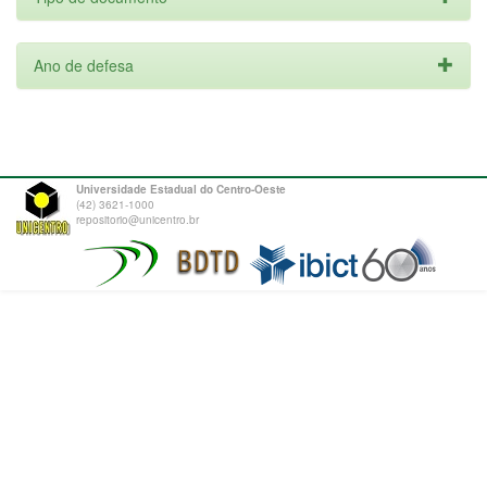
Ano de defesa
Universidade Estadual do Centro-Oeste
(42) 3621-1000
repositorio@unicentro.br