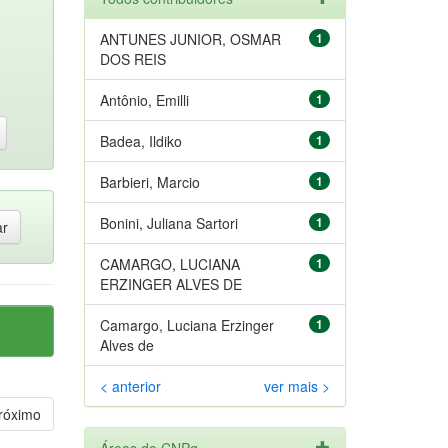
ANTUNES JUNIOR, OSMAR
1
DOS REIS
Antônio, Emilli
1
Badea, Ildiko
1
Barbieri, Marcio
1
Bonini, Juliana Sartori
1
CAMARGO, LUCIANA
1
ERZINGER ALVES DE
Camargo, Luciana Erzinger
1
Alves de
< anterior
ver mais >
róximo