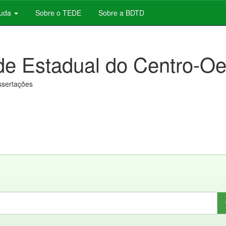
juda
Sobre o TEDE
Sobre a BDTD
de Estadual do Centro-Oe
issertações