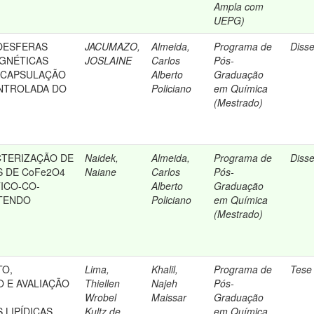
Ampla com
UEPG)
OESFERAS
JACUMAZO,
Almeida,
Programa de
Diss
GNÉTICAS
JOSLAINE
Carlos
Pós-
NCAPSULAÇÃO
Alberto
Graduação
NTROLADA DO
Policiano
em Química
(Mestrado)
CTERIZAÇÃO DE
Naidek,
Almeida,
Programa de
Diss
 DE CoFe2O4
Naiane
Carlos
Pós-
TICO-CO-
Alberto
Graduação
NTENDO
Policiano
em Química
(Mestrado)
TO,
Lima,
Khalil,
Programa de
Tese
 E AVALIAÇÃO
Thiellen
Najeh
Pós-
Wrobel
Maissar
Graduação
 LIPÍDICAS
Kultz de
em Química