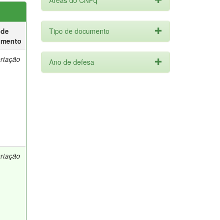
Áreas do CNPq
 de
Tipo de documento
umento
ertação
Ano de defesa
ertação