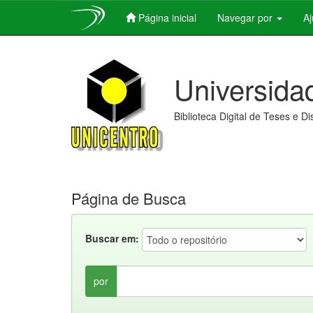
Página inicial
Navegar por
A
Skip
navigation
Universida
Biblioteca Digital de Teses e D
Página de Busca
Buscar em:
por