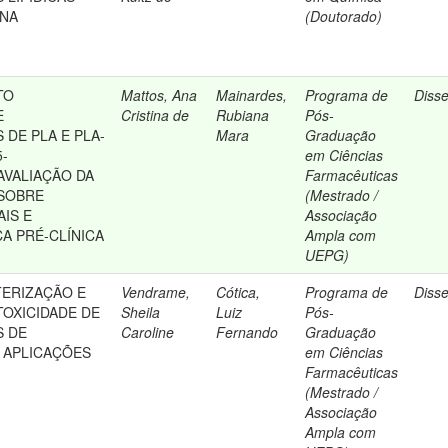
INA
(Doutorado)
TO
Mattos, Ana
Mainardes,
Programa de
Diss
E
Cristina de
Rubiana
Pós-
DE PLA E PLA-
Mara
Graduação
-
em Ciências
AVALIAÇÃO DA
Farmacêuticas
 SOBRE
(Mestrado /
IS E
Associação
A PRÉ-CLÍNICA
Ampla com
UEPG)
TERIZAÇÃO E
Vendrame,
Cótica,
Programa de
Diss
TOXICIDADE DE
Sheila
Luiz
Pós-
S DE
Caroline
Fernando
Graduação
 APLICAÇÕES
em Ciências
Farmacêuticas
(Mestrado /
Associação
Ampla com