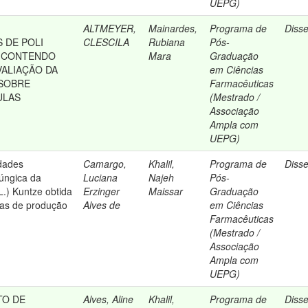
UEPG)
ALTMEYER,
Mainardes,
Programa de
Diss
 DE POLI
CLESCILA
Rubiana
Pós-
) CONTENDO
Mara
Graduação
VALIAÇÃO DA
em Ciências
 SOBRE
Farmacêuticas
ULAS
(Mestrado /
Associação
Ampla com
UEPG)
idades
Camargo,
Khalil,
Programa de
Diss
fúngica da
Luciana
Najeh
Pós-
L.) Kuntze obtida
Erzinger
Maissar
Graduação
mas de produção
Alves de
em Ciências
Farmacêuticas
(Mestrado /
Associação
Ampla com
UEPG)
TO DE
Alves, Aline
Khalil,
Programa de
Diss