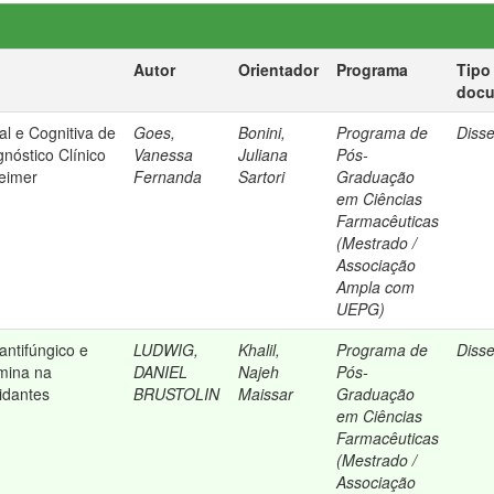
Autor
Orientador
Programa
Tipo
doc
al e Cognitiva de
Goes,
Bonini,
Programa de
Diss
nóstico Clínico
Vanessa
Juliana
Pós-
eimer
Fernanda
Sartori
Graduação
em Ciências
Farmacêuticas
(Mestrado /
Associação
Ampla com
UEPG)
antifúngico e
LUDWIG,
Khalil,
Programa de
Diss
umina na
DANIEL
Najeh
Pós-
idantes
BRUSTOLIN
Maissar
Graduação
em Ciências
Farmacêuticas
(Mestrado /
Associação