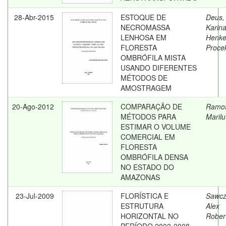
28-Abr-2015
ESTOQUE DE
Deus,
NECROMASSA
Karin
LENHOSA EM
Henke
FLORESTA
Proce
OMBRÓFILA MISTA
USANDO DIFERENTES
MÉTODOS DE
AMOSTRAGEM
20-Ago-2012
COMPARAÇÃO DE
Ramo
MÉTODOS PARA
Marilu
ESTIMAR O VOLUME
COMERCIAL EM
FLORESTA
OMBRÓFILA DENSA
NO ESTADO DO
AMAZONAS
23-Jul-2009
FLORÍSTICA E
Sawcz
ESTRUTURA
Alex
HORIZONTAL NO
Rober