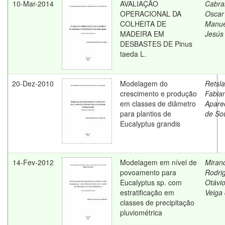
10-Mar-2014
AVALIAÇÃO
Cabral
OPERACIONAL DA
Oscar
COLHEITA DE
Manue
MADEIRA EM
Jesús
DESBASTES DE Pinus
taeda L.
20-Dez-2010
Modelagem do
Retslaf
crescimento e produção
Fabia
em classes de diâmetro
Apare
para plantios de
de So
Eucalyptus grandis
14-Fev-2012
Modelagem em nível de
Miran
povoamento para
Rodri
Eucalyptus sp. com
Otávi
estratificação em
Veiga
classes de precipitação
pluviométrica