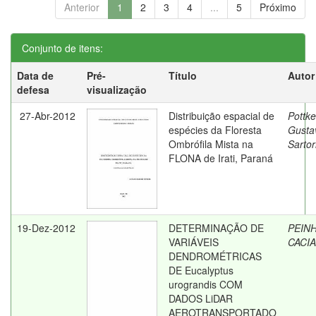
Anterior
1
2
3
4
...
5
Próximo
Conjunto de itens:
Data de
Pré-
Título
Autor
defesa
visualização
27-Abr-2012
Distribuição espacial de
Pottke
espécies da Floresta
Gusta
Ombrófila Mista na
Sartor
FLONA de Irati, Paraná
19-Dez-2012
DETERMINAÇÃO DE
PEIN
VARIÁVEIS
CACI
DENDROMÉTRICAS
DE Eucalyptus
urograndis COM
DADOS LiDAR
AEROTRANSPORTADO