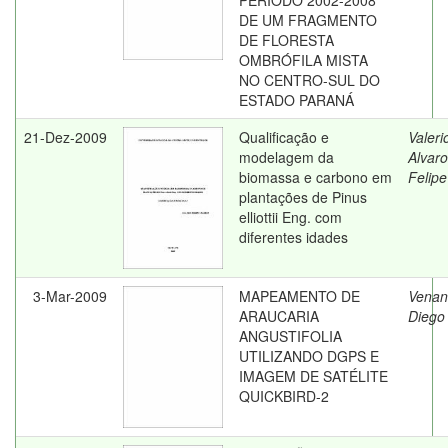
PERÍODO 2002-2008
DE UM FRAGMENTO
DE FLORESTA
OMBRÓFILA MISTA
NO CENTRO-SUL DO
ESTADO PARANÁ
21-Dez-2009
Qualificação e
Valeri
modelagem da
Alvaro
biomassa e carbono em
Felipe
plantações de Pinus
elliottii Eng. com
diferentes idades
3-Mar-2009
MAPEAMENTO DE
Venan
ARAUCARIA
Diego
ANGUSTIFOLIA
UTILIZANDO DGPS E
IMAGEM DE SATÉLITE
QUICKBIRD-2