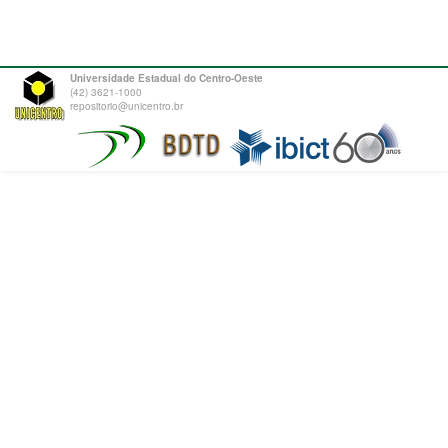
Universidade Estadual do Centro-Oeste
(42) 3621-1000
repositorio@unicentro.br