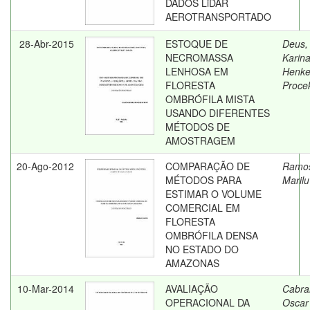
DADOS LiDAR
AEROTRANSPORTADO
28-Abr-2015
ESTOQUE DE
Deus,
NECROMASSA
Karin
LENHOSA EM
Henke
FLORESTA
Proce
OMBRÓFILA MISTA
USANDO DIFERENTES
MÉTODOS DE
AMOSTRAGEM
20-Ago-2012
COMPARAÇÃO DE
Ramo
MÉTODOS PARA
Marilu
ESTIMAR O VOLUME
COMERCIAL EM
FLORESTA
OMBRÓFILA DENSA
NO ESTADO DO
AMAZONAS
10-Mar-2014
AVALIAÇÃO
Cabral
OPERACIONAL DA
Oscar