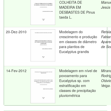
COLHEITA DE
Manue
MADEIRA EM
Jesús
DESBASTES DE Pinus
taeda L.
20-Dez-2010
Modelagem do
Retslaf
crescimento e produção
Fabia
em classes de diâmetro
Apare
para plantios de
de So
Eucalyptus grandis
14-Fev-2012
Modelagem em nível de
Miran
povoamento para
Rodri
Eucalyptus sp. com
Otávi
estratificação em
Veiga
classes de precipitação
pluviométrica