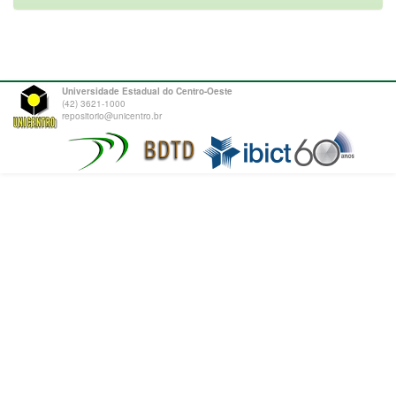
Universidade Estadual do Centro-Oeste
(42) 3621-1000
repositorio@unicentro.br