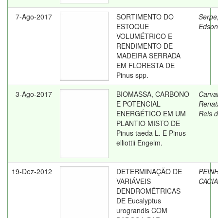
7-Ago-2017
SORTIMENTO DO
Serpe
ESTOQUE
Edson
VOLUMÉTRICO E
RENDIMENTO DE
MADEIRA SERRADA
EM FLORESTA DE
Pinus spp.
3-Ago-2017
BIOMASSA, CARBONO
Carva
E POTENCIAL
Renat
ENERGÉTICO EM UM
Reis 
PLANTIO MISTO DE
Pinus taeda L. E Pinus
elliottii Engelm.
19-Dez-2012
DETERMINAÇÃO DE
PEIN
VARIÁVEIS
CACI
DENDROMÉTRICAS
DE Eucalyptus
urograndis COM