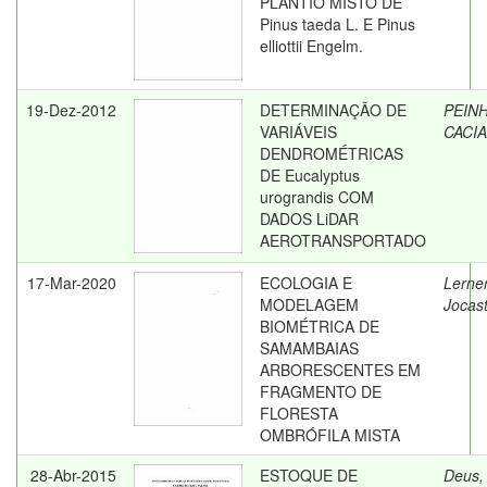
PLANTIO MISTO DE
Pinus taeda L. E Pinus
elliottii Engelm.
19-Dez-2012
DETERMINAÇÃO DE
PEIN
VARIÁVEIS
CACI
DENDROMÉTRICAS
DE Eucalyptus
urograndis COM
DADOS LiDAR
AEROTRANSPORTADO
17-Mar-2020
ECOLOGIA E
Lerner
MODELAGEM
Jocas
BIOMÉTRICA DE
SAMAMBAIAS
ARBORESCENTES EM
FRAGMENTO DE
FLORESTA
OMBRÓFILA MISTA
28-Abr-2015
ESTOQUE DE
Deus,