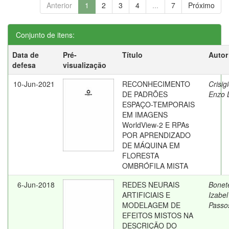
Anterior
1
2
3
4
...
7
Próximo
Conjunto de itens:
Data de
Pré-
Título
Autor
defesa
visualização
10-Jun-2021
RECONHECIMENTO
Crisig
DE PADRÕES
Enzo L
ESPAÇO-TEMPORAIS
EM IMAGENS
WorldView-2 E RPAs
POR APRENDIZADO
DE MÁQUINA EM
FLORESTA
OMBRÓFILA MISTA
6-Jun-2018
REDES NEURAIS
Bonet
ARTIFICIAIS E
Izabel
MODELAGEM DE
Passo
EFEITOS MISTOS NA
DESCRIÇÃO DO