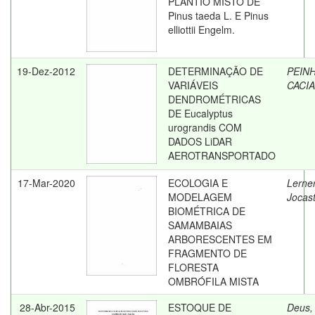
PLANTIO MISTO DE
Pinus taeda L. E Pinus
elliottii Engelm.
19-Dez-2012
DETERMINAÇÃO DE
PEIN
VARIÁVEIS
CACI
DENDROMÉTRICAS
DE Eucalyptus
urograndis COM
DADOS LiDAR
AEROTRANSPORTADO
17-Mar-2020
ECOLOGIA E
Lerner
MODELAGEM
Jocas
BIOMÉTRICA DE
SAMAMBAIAS
ARBORESCENTES EM
FRAGMENTO DE
FLORESTA
OMBRÓFILA MISTA
28-Abr-2015
ESTOQUE DE
Deus,