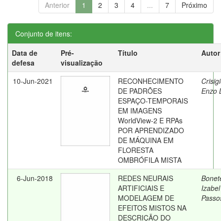
Anterior
1
2
3
4
...
7
Próximo
Conjunto de itens:
Data de
Pré-
Título
Autor
defesa
visualização
10-Jun-2021
RECONHECIMENTO
Crisig
DE PADRÕES
Enzo L
ESPAÇO-TEMPORAIS
EM IMAGENS
WorldView-2 E RPAs
POR APRENDIZADO
DE MÁQUINA EM
FLORESTA
OMBRÓFILA MISTA
6-Jun-2018
REDES NEURAIS
Bonet
ARTIFICIAIS E
Izabel
MODELAGEM DE
Passo
EFEITOS MISTOS NA
DESCRIÇÃO DO