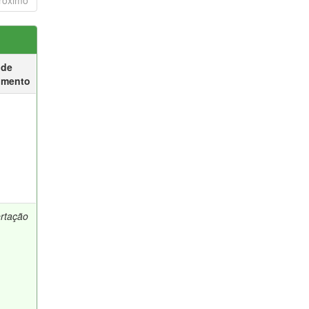
róximo
 de
umento
ertação