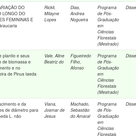
ARIAÇÃO DO
Rickli,
Dias,
Programa
Diss
O LONGO DO
Milayne
Andrea
de Pós-
ES FEMININAS E
Lopes
Nogueira
Graduação
raucaria
em
Ciências
Florestais
(Mestrado)
e plantio e seus
Vale, Aline
Figueiredo
Programa
Diss
o de biomassa e
Beatriz do
Filho,
de Pós-
mento e no
Afonso
Graduação
ira de Pinus taeda
em
Ciências
Florestais
(Mestrado)
scimento e da
Viana,
Machado,
Programa
Diss
es de diâmetro para
Josmar de
Sebastião
de Pós-
aeda L. não
Jesus
do Amaral
Graduação
em
Ciências
Florestais