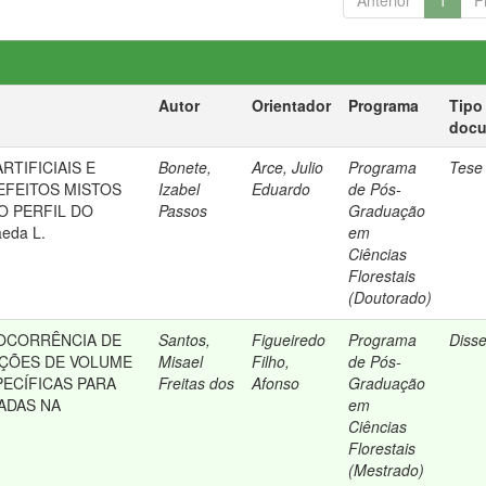
Anterior
1
P
Autor
Orientador
Programa
Tipo
doc
RTIFICIAIS E
Bonete,
Arce, Julio
Programa
Tese
FEITOS MISTOS
Izabel
Eduardo
de Pós-
O PERFIL DO
Passos
Graduação
eda L.
em
Ciências
Florestais
(Doutorado)
OCORRÊNCIA DE
Santos,
Figueiredo
Programa
Diss
AÇÕES DE VOLUME
Misael
Filho,
de Pós-
PECÍFICAS PARA
Freitas dos
Afonso
Graduação
ADAS NA
em
Ciências
Florestais
(Mestrado)