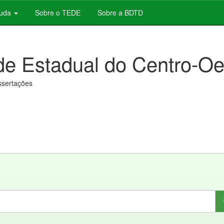
juda
Sobre o TEDE
Sobre a BDTD
de Estadual do Centro-Oe
issertações