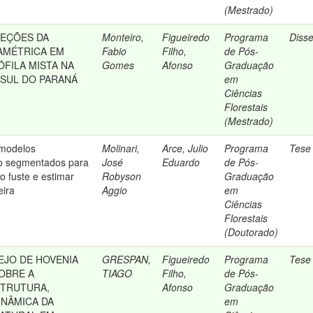
(Mestrado)
JEÇÕES DA
Monteiro,
Figueiredo
Programa
Diss
IAMÉTRICA EM
Fabio
Filho,
de Pós-
FILA MISTA NA
Gomes
Afonso
Graduação
SUL DO PARANÁ
em
Ciências
Florestais
(Mestrado)
 modelos
Molinari,
Arce, Julio
Programa
Tese
o segmentados para
José
Eduardo
de Pós-
do fuste e estimar
Robyson
Graduação
eira
Aggio
em
Ciências
Florestais
(Doutorado)
EJO DE HOVENIA
GRESPAN,
Figueiredo
Programa
Tese
SOBRE A
TIAGO
Filho,
de Pós-
STRUTURA,
Afonso
Graduação
INÂMICA DA
em