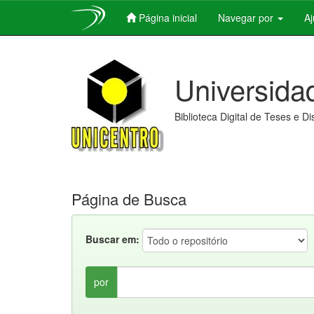
Página inicial
Navegar por
A
Skip
navigation
Universida
Biblioteca Digital de Teses e D
Página de Busca
Buscar em:
por