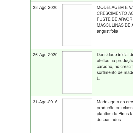
28-Ago-2020
MODELAGEM E V
CRESCIMENTO A
FUSTE DE ÁRVOR
MASCULINAS DE A
angustifolia
26-Ago-2020
Densidade inicial d
efeitos na produçã
carbono, no cresci
sortimento de made
L.
31-Ago-2016
Modelagem do cre
produção em class
plantios de Pinus t
desbastados