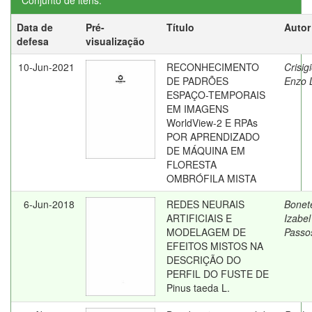
Conjunto de itens:
Data de
Pré-
Título
Autor
defesa
visualização
10-Jun-2021
RECONHECIMENTO
Crisig
DE PADRÕES
Enzo L
ESPAÇO-TEMPORAIS
EM IMAGENS
WorldView-2 E RPAs
POR APRENDIZADO
DE MÁQUINA EM
FLORESTA
OMBRÓFILA MISTA
6-Jun-2018
REDES NEURAIS
Bonet
ARTIFICIAIS E
Izabel
MODELAGEM DE
Passo
EFEITOS MISTOS NA
DESCRIÇÃO DO
PERFIL DO FUSTE DE
Pinus taeda L.