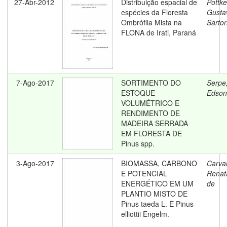
27-Abr-2012
Distribuição espacial de
Pottke
espécies da Floresta
Gusta
Ombrófila Mista na
Sartor
FLONA de Irati, Paraná
7-Ago-2017
SORTIMENTO DO
Serpe
ESTOQUE
Edson
VOLUMÉTRICO E
RENDIMENTO DE
MADEIRA SERRADA
EM FLORESTA DE
Pinus spp.
3-Ago-2017
BIOMASSA, CARBONO
Carva
E POTENCIAL
Renat
ENERGÉTICO EM UM
de
PLANTIO MISTO DE
Pinus taeda L. E Pinus
elliottii Engelm.