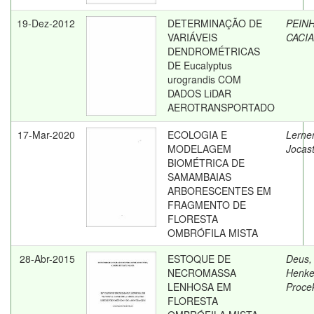
19-Dez-2012
DETERMINAÇÃO DE
PEIN
VARIÁVEIS
CACI
DENDROMÉTRICAS
DE Eucalyptus
urograndis COM
DADOS LiDAR
AEROTRANSPORTADO
17-Mar-2020
ECOLOGIA E
Lerner
MODELAGEM
Jocas
BIOMÉTRICA DE
SAMAMBAIAS
ARBORESCENTES EM
FRAGMENTO DE
FLORESTA
OMBRÓFILA MISTA
28-Abr-2015
ESTOQUE DE
Deus,
NECROMASSA
Henke
LENHOSA EM
Proce
FLORESTA