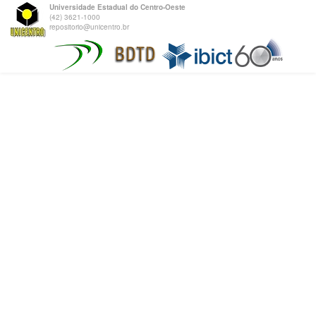
Universidade Estadual do Centro-Oeste
(42) 3621-1000
repositorio@unicentro.br