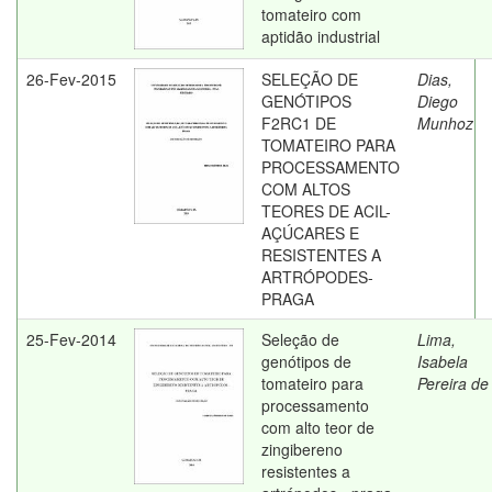
tomateiro com
aptidão industrial
26-Fev-2015
SELEÇÃO DE
Dias,
GENÓTIPOS
Diego
F2RC1 DE
Munhoz
TOMATEIRO PARA
PROCESSAMENTO
COM ALTOS
TEORES DE ACIL-
AÇÚCARES E
RESISTENTES A
ARTRÓPODES-
PRAGA
25-Fev-2014
Seleção de
Lima,
genótipos de
Isabela
tomateiro para
Pereira de
processamento
com alto teor de
zingibereno
resistentes a