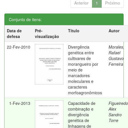
Anterior
1
Próximo
Conjunto de itens:
Data de
Pré-
Título
Autor
defesa
visualização
22-Fev-2010
Divergência
Morales,
genética entre
Rafael
cultivares de
Gustavo
morangueiro por
Ferreira
meio de
marcadores
moleculares e
caracteres
morfoagronômicos
1-Fev-2013
Capacidade de
Figueiredo
combinação e
Alex
divergência
Sandro
genética de
Torre
linhagens de