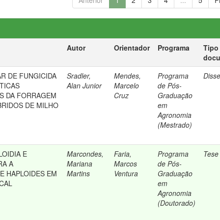
Anterior
1
2
3
4
...
5
P
Autor
Orientador
Programa
Tipo
doc
AR DE FUNGICIDA
Sradler,
Mendes,
Programa
Diss
TICAS
Alan Junior
Marcelo
de Pós-
S DA FORRAGEM
Cruz
Graduação
BRIDOS DE MILHO
em
Agronomia
(Mestrado)
OIDIA E
Marcondes,
Faria,
Programa
Tese
RA A
Mariana
Marcos
de Pós-
DE HAPLOIDES EM
Martins
Ventura
Graduação
CAL
em
Agronomia
(Doutorado)