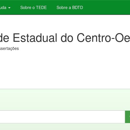
juda
Sobre o TEDE
Sobre a BDTD
de Estadual do Centro-Oe
issertações