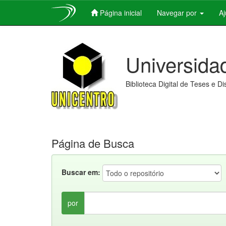
Página inicial
Navegar por
A
Skip
navigation
Universida
Biblioteca Digital de Teses e D
Página de Busca
Buscar em:
por