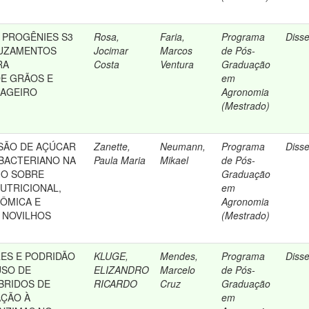
 PROGÊNIES S3
Rosa,
Faria,
Programa
Diss
RUZAMENTOS
Jocimar
Marcos
de Pós-
RA
Costa
Ventura
Graduação
E GRÃOS E
em
RAGEIRO
Agronomia
(Mestrado)
USÃO DE AÇÚCAR
Zanette,
Neumann,
Programa
Diss
BACTERIANO NA
Paula Maria
Mikael
de Pós-
HO SOBRE
Graduação
UTRICIONAL,
em
NÔMICA E
Agronomia
 NOVILHOS
(Mestrado)
ES E PODRIDÃO
KLUGE,
Mendes,
Programa
Diss
USO DE
ELIZANDRO
Marcelo
de Pós-
IBRIDOS DE
RICARDO
Cruz
Graduação
AÇÃO À
em