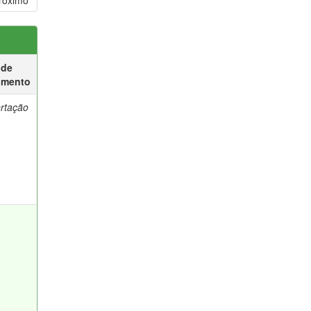
róximo
 de
umento
ertação