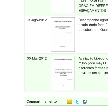
EXPRESSÃO DE E
GRÃO EM DIFER
ESPAÇAMENTOS
31-Ago-2012
Desempenho agron
estabilidade fenotí
de cebola em Gua
30-Mar-2012
Avaliação bioeconô
milho (Zea mays L.)
diferentes formas 
novilhos em confi
Compartilhamento