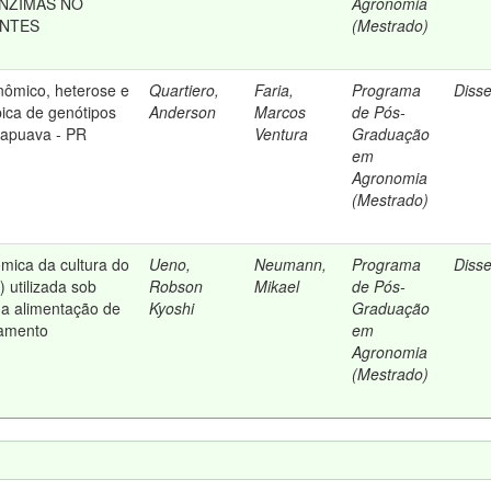
NZIMAS NO
Agronomia
ENTES
(Mestrado)
ômico, heterose e
Quartiero,
Faria,
Programa
Diss
pica de genótipos
Anderson
Marcos
de Pós-
rapuava - PR
Ventura
Graduação
em
Agronomia
(Mestrado)
mica da cultura do
Ueno,
Neumann,
Programa
Diss
 utilizada sob
Robson
Mikael
de Pós-
na alimentação de
Kyoshi
Graduação
namento
em
Agronomia
(Mestrado)