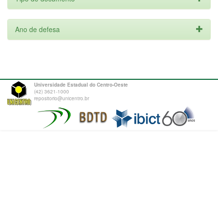
Ano de defesa
Universidade Estadual do Centro-Oeste
(42) 3621-1000
repositorio@unicentro.br