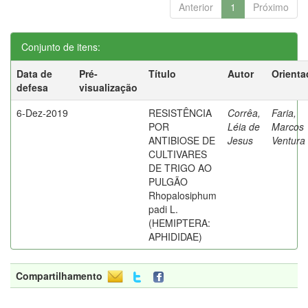
Anterior
1
Próximo
Conjunto de itens:
Data de
Pré-
Título
Autor
Orienta
defesa
visualização
6-Dez-2019
RESISTÊNCIA
Corrêa,
Faria,
POR
Léia de
Marcos
ANTIBIOSE DE
Jesus
Ventura
CULTIVARES
DE TRIGO AO
PULGÃO
Rhopalosiphum
padi L.
(HEMIPTERA:
APHIDIDAE)
Compartilhamento