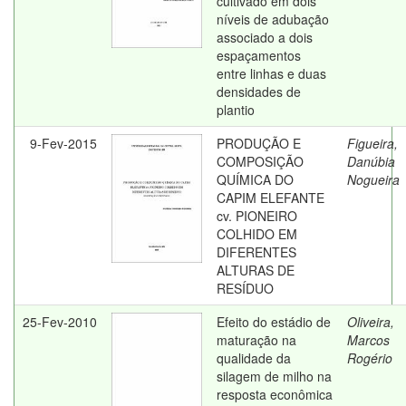
cultivado em dois
níveis de adubação
associado a dois
espaçamentos
entre linhas e duas
densidades de
plantio
9-Fev-2015
PRODUÇÃO E
Figueira,
COMPOSIÇÃO
Danúbia
QUÍMICA DO
Nogueira
CAPIM ELEFANTE
cv. PIONEIRO
COLHIDO EM
DIFERENTES
ALTURAS DE
RESÍDUO
25-Fev-2010
Efeito do estádio de
Oliveira,
maturação na
Marcos
qualidade da
Rogério
silagem de milho na
resposta econômica