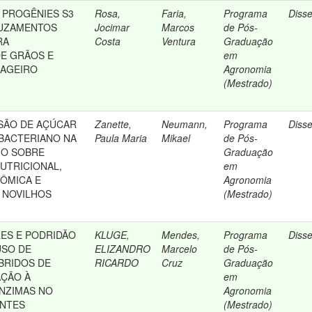
 PROGÊNIES S3
Rosa,
Faria,
Programa
Diss
RUZAMENTOS
Jocimar
Marcos
de Pós-
RA
Costa
Ventura
Graduação
E GRÃOS E
em
RAGEIRO
Agronomia
(Mestrado)
USÃO DE AÇÚCAR
Zanette,
Neumann,
Programa
Diss
BACTERIANO NA
Paula Maria
Mikael
de Pós-
HO SOBRE
Graduação
UTRICIONAL,
em
NÔMICA E
Agronomia
 NOVILHOS
(Mestrado)
ES E PODRIDÃO
KLUGE,
Mendes,
Programa
Diss
USO DE
ELIZANDRO
Marcelo
de Pós-
IBRIDOS DE
RICARDO
Cruz
Graduação
AÇÃO À
em
NZIMAS NO
Agronomia
ENTES
(Mestrado)