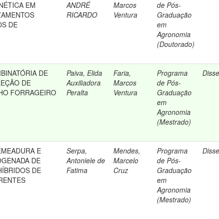
NÉTICA EM
ANDRÉ
Marcos
de Pós-
UZAMENTOS
RICARDO
Ventura
Graduação
OS DE
em
Agronomia
(Doutorado)
BINATÓRIA DE
Paiva, Elida
Faria,
Programa
Diss
LEÇÃO DE
Auxiliadora
Marcos
de Pós-
LHO FORRAGEIRO
Peralta
Ventura
Graduação
em
Agronomia
(Mestrado)
EMEADURA E
Serpa,
Mendes,
Programa
Diss
OGENADA DE
Antoniele de
Marcelo
de Pós-
ÍBRIDOS DE
Fatima
Cruz
Graduação
ERENTES
em
Agronomia
(Mestrado)