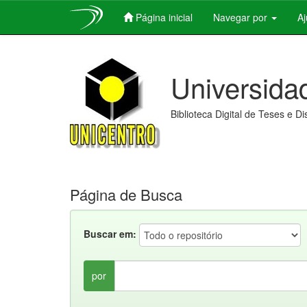
Página inicial
Navegar por
A
Skip
navigation
Universida
Biblioteca Digital de Teses e D
Página de Busca
Buscar em:
por