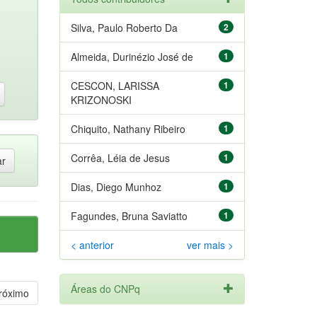
Silva, Paulo Roberto Da
2
Almeida, Durinézio José de
1
CESCON, LARISSA
1
KRIZONOSKI
Chiquito, Nathany Ribeiro
1
Corrêa, Léia de Jesus
1
Dias, Diego Munhoz
1
Fagundes, Bruna Saviatto
1
< anterior
ver mais >
Áreas do CNPq
róximo