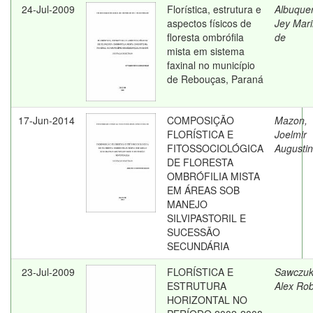
24-Jul-2009
Florística, estrutura e
Albuque
aspectos físicos de
Jey Mar
floresta ombrófila
de
mista em sistema
faxinal no município
de Rebouças, Paraná
17-Jun-2014
COMPOSIÇÃO
Mazon,
FLORÍSTICA E
Joelmir
FITOSSOCIOLÓGICA
Augusti
DE FLORESTA
OMBRÓFILIA MISTA
EM ÁREAS SOB
MANEJO
SILVIPASTORIL E
SUCESSÃO
SECUNDÁRIA
23-Jul-2009
FLORÍSTICA E
Sawczuk
ESTRUTURA
Alex Rob
HORIZONTAL NO