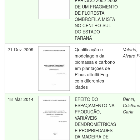
PERÍODO 2002-2008
DE UM FRAGMENTO
DE FLORESTA
OMBRÓFILA MISTA
NO CENTRO-SUL
DO ESTADO
PARANÁ
21-Dez-2009
Qualificação e
Valerio,
modelagem da
Alvaro F
biomassa e carbono
em plantações de
Pinus elliottii Eng.
com diferentes
idades
18-Mar-2014
EFEITO DO
Benin,
ESPAÇAMENTO NA
Cristian
PRODUÇÃO,
Carla
VARIÁVEIS
DENDROMÉTRICAS
E PROPRIEDADES
DA MADEIRA DE