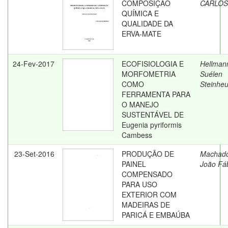
COMPOSIÇÃO
CARLOS
QUÍMICA E
QUALIDADE DA
ERVA-MATE
24-Fev-2017
ECOFISIOLOGIA E
Hellman
MORFOMETRIA
Suélen
COMO
Steinhe
FERRAMENTA PARA
O MANEJO
SUSTENTÁVEL DE
Eugenia pyriformis
Cambess
23-Set-2016
PRODUÇÃO DE
Machad
PAINEL
João Fá
COMPENSADO
PARA USO
EXTERIOR COM
MADEIRAS DE
PARICÁ E EMBAÚBA