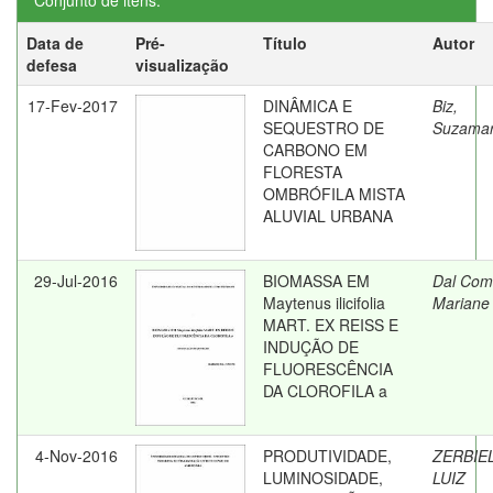
Conjunto de itens:
Data de
Pré-
Título
Autor
defesa
visualização
17-Fev-2017
DINÂMICA E
Biz,
SEQUESTRO DE
Suzama
CARBONO EM
FLORESTA
OMBRÓFILA MISTA
ALUVIAL URBANA
29-Jul-2016
BIOMASSA EM
Dal Com
Maytenus ilicifolia
Mariane
MART. EX REISS E
INDUÇÃO DE
FLUORESCÊNCIA
DA CLOROFILA a
4-Nov-2016
PRODUTIVIDADE,
ZERBIEL
LUMINOSIDADE,
LUIZ