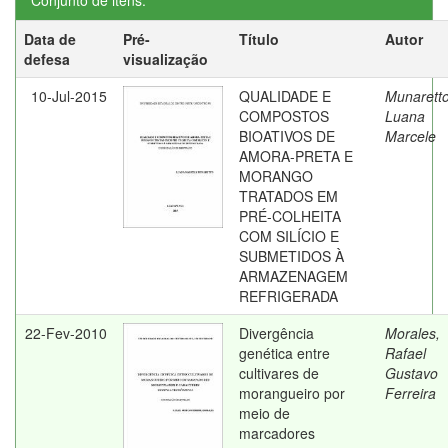
Conjunto de itens:
Data de
Pré-
Título
Autor
defesa
visualização
10-Jul-2015
QUALIDADE E
Munaretto
COMPOSTOS
Luana
BIOATIVOS DE
Marcele
AMORA-PRETA E
MORANGO
TRATADOS EM
PRÉ-COLHEITA
COM SILÍCIO E
SUBMETIDOS À
ARMAZENAGEM
REFRIGERADA
22-Fev-2010
Divergência
Morales,
genética entre
Rafael
cultivares de
Gustavo
morangueiro por
Ferreira
meio de
marcadores