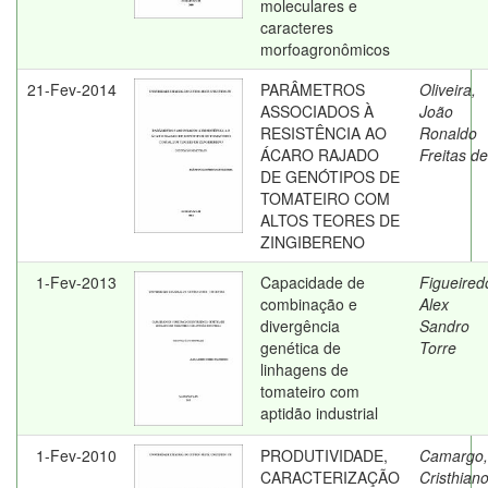
moleculares e
caracteres
morfoagronômicos
21-Fev-2014
PARÂMETROS
Oliveira,
ASSOCIADOS À
João
RESISTÊNCIA AO
Ronaldo
ÁCARO RAJADO
Freitas de
DE GENÓTIPOS DE
TOMATEIRO COM
ALTOS TEORES DE
ZINGIBERENO
1-Fev-2013
Capacidade de
Figueired
combinação e
Alex
divergência
Sandro
genética de
Torre
linhagens de
tomateiro com
aptidão industrial
1-Fev-2010
PRODUTIVIDADE,
Camargo,
CARACTERIZAÇÃO
Cristhian