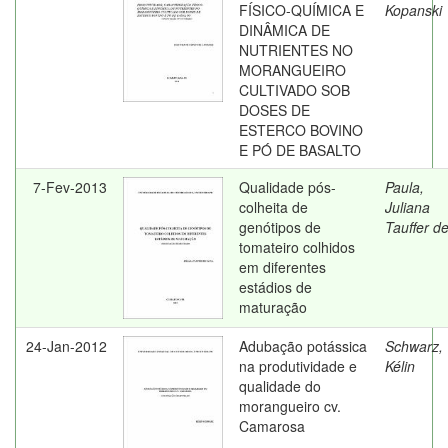
FÍSICO-QUÍMICA E
Kopanski
DINÂMICA DE
NUTRIENTES NO
MORANGUEIRO
CULTIVADO SOB
DOSES DE
ESTERCO BOVINO
E PÓ DE BASALTO
7-Fev-2013
Qualidade pós-
Paula,
colheita de
Juliana
genótipos de
Tauffer d
tomateiro colhidos
em diferentes
estádios de
maturação
24-Jan-2012
Adubação potássica
Schwarz,
na produtividade e
Kélin
qualidade do
morangueiro cv.
Camarosa