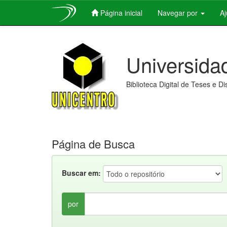
Página inicial
Navegar por
A
Skip
navigation
Universida
Biblioteca Digital de Teses e D
Página de Busca
Buscar em:
por