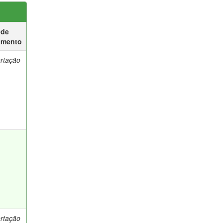
 de
umento
ertação
ertação