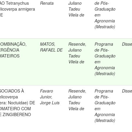
O Tetranychus
Renata
Juliano
de Pós-
elicoverpa armigera
Tadeu
Graduação
DE
Vilela de
em
Agronomia
(Mestrado)
COMBINAÇÃO,
MATOS,
Resende,
Programa
Diss
ERGÊNCIA
RAFAEL DE
Juliano
de Pós-
MATEIROS
Tadeu
Graduação
Vilela de
em
Agronomia
(Mestrado)
SOCIADOS À
Favaro
Resende,
Programa
Diss
licoverpa
Junior,
Juliano
de Pós-
era: Noctuidae) DE
Jorge Luis
Tadeu
Graduação
TOMATEIRO COM
Vilela de
em
E ZINGIBERENO
Agronomia
(Mestrado)