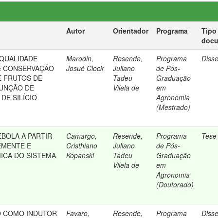
Autor
Orientador
Programa
Tipo
doc
 QUALIDADE
Marodin,
Resende,
Programa
Diss
 E CONSERVAÇÃO
Josué Clock
Juliano
de Pós-
E FRUTOS DE
Tadeu
Graduação
FUNÇÃO DE
Vilela de
em
DE SILÍCIO
Agronomia
(Mestrado)
BOLA A PARTIR
Camargo,
Resende,
Programa
Tese
EMENTE E
Cristhiano
Juliano
de Pós-
ICA DO SISTEMA
Kopanski
Tadeu
Graduação
Vilela de
em
Agronomia
(Doutorado)
CO COMO INDUTOR
Favaro,
Resende,
Programa
Diss