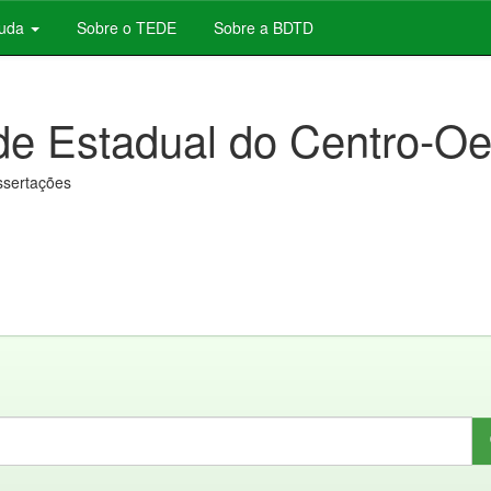
juda
Sobre o TEDE
Sobre a BDTD
de Estadual do Centro-Oe
issertações