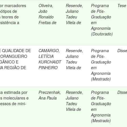
por marcadores
Oliveira,
Resende,
Programa
Tese
ótipos de
João
Juliano
de Pós-
s teores de
Ronaldo
Tadeu
Graduação
sistência a
Freitas de
Vilela de
em
Agronomia
(Doutorado)
E QUALIDADE DE
CAMARGO,
Resende,
Programa
Diss
MORANGUEIRO
LETÍCIA
Juliano
de Pós-
GÂNICO E
KURCHAIDT
Tadeu
Graduação
A REGIÃO DE
PINHEIRO
Vilela de
em
Agronomia
(Mestrado)
ca estimada por
Preczenhak,
Resende,
Programa
Diss
s moleculares e
Ana Paula
Juliano
de Pós-
essos de mini-
Tadeu
Graduação
Vilela de
em
Agronomia
(Mestrado)