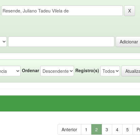
Ordenar
Registro(s)
Anterior
1
2
3
4
5
P