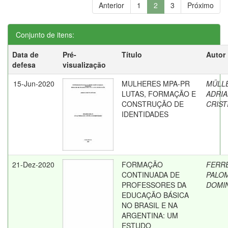
Anterior
1
2
3
Próximo
Conjunto de itens:
Data de
Pré-
Título
Autor
defesa
visualização
15-Jun-2020
MULHERES MPA-PR
MÜLL
LUTAS, FORMAÇÃO E
ADRI
CONSTRUÇÃO DE
CRIST
IDENTIDADES
21-Dez-2020
FORMAÇÃO
FERRE
CONTINUADA DE
PALO
PROFESSORES DA
DOMI
EDUCAÇÃO BÁSICA
NO BRASIL E NA
ARGENTINA: UM
ESTUDO