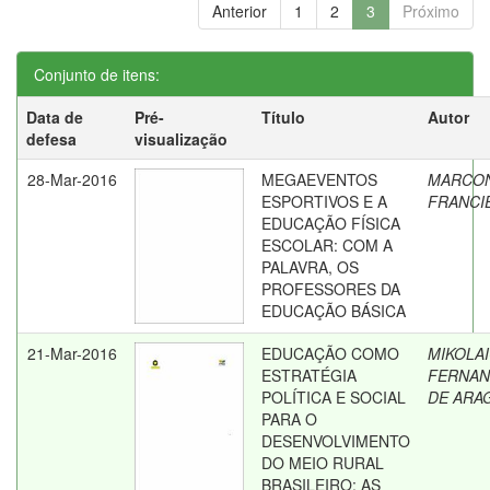
Anterior
1
2
3
Próximo
Conjunto de itens:
Data de
Pré-
Título
Autor
defesa
visualização
28-Mar-2016
MEGAEVENTOS
MARCON
ESPORTIVOS E A
FRANCI
EDUCAÇÃO FÍSICA
ESCOLAR: COM A
PALAVRA, OS
PROFESSORES DA
EDUCAÇÃO BÁSICA
21-Mar-2016
EDUCAÇÃO COMO
MIKOLAI
ESTRATÉGIA
FERNAN
POLÍTICA E SOCIAL
DE ARA
PARA O
DESENVOLVIMENTO
DO MEIO RURAL
BRASILEIRO: AS