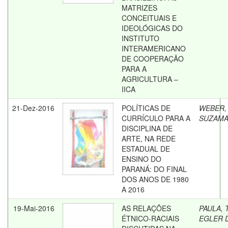
MATRIZES
CONCEITUAIS E
IDEOLÓGICAS DO
INSTITUTO
INTERAMERICANO
DE COOPERAÇÃO
PARA A
AGRICULTURA –
IICA
21-Dez-2016
POLÍTICAS DE
WEBER,
CURRÍCULO PARA A
SUZAM
DISCIPLINA DE
ARTE, NA REDE
ESTADUAL DE
ENSINO DO
PARANÁ: DO FINAL
DOS ANOS DE 1980
A 2016
19-Mai-2016
AS RELAÇÕES
PAULA, 
ÉTNICO-RACIAIS
EGLER 