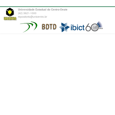
Universidade Estadual do Centro-Oeste
(42) 3621-1000
repositorio@unicentro.br