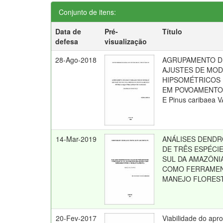
Conjunto de itens:
Data de
Pré-
Título
defesa
visualização
28-Ago-2018
AGRUPAMENTO D
AJUSTES DE MO
HIPSOMÉTRICOS
EM POVOAMENTOS 
E Pinus caribaea 
14-Mar-2019
ANÁLISES DEND
DE TRÊS ESPÉCI
SUL DA AMAZÔNIA
COMO FERRAMEN
MANEJO FLORES
20-Fev-2017
Viabilidade do apr