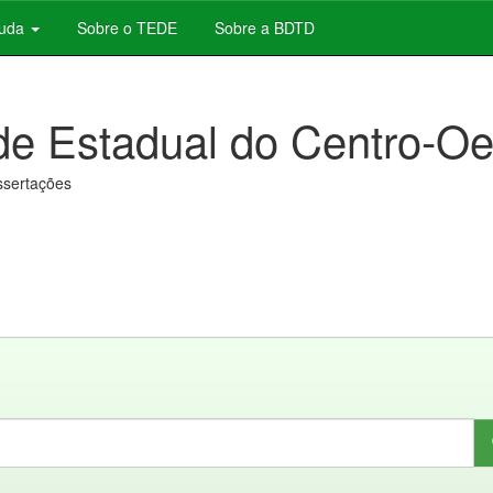
juda
Sobre o TEDE
Sobre a BDTD
de Estadual do Centro-Oe
issertações