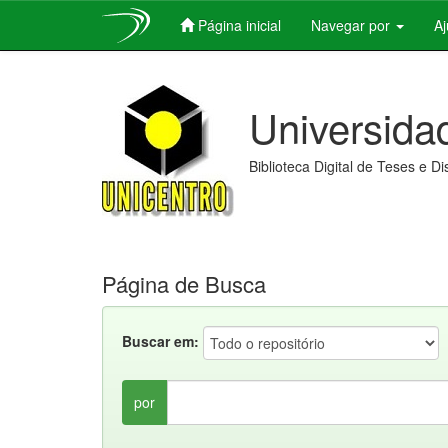
Página inicial
Navegar por
A
Skip
navigation
Universida
Biblioteca Digital de Teses e D
Página de Busca
Buscar em:
por