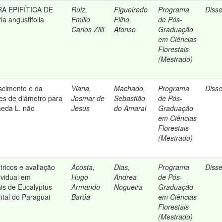
A EPIFÍTICA DE
Ruiz,
Figueiredo
Programa
Diss
a angustifolia
Emilio
Filho,
de Pós-
Carlos Zilli
Afonso
Graduação
em Ciências
Florestais
(Mestrado)
scimento e da
Viana,
Machado,
Programa
Diss
es de diâmetro para
Josmar de
Sebastião
de Pós-
aeda L. não
Jesus
do Amaral
Graduação
em Ciências
Florestais
(Mestrado)
ricos e avaliação
Acosta,
Dias,
Programa
Diss
ividual em
Hugo
Andrea
de Pós-
is de Eucalyptus
Armando
Nogueira
Graduação
ntal do Paraguai
Barúa
em Ciências
Florestais
(Mestrado)