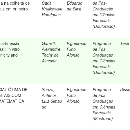
a na colheita de
Carla
Eduardo
de Pós-
us em primeiro
Krulikowski
da Silva
Graduação
Rodrigues
em Ciências
Florestais
(Doutorado)
harknessia
Garrett,
Figueiredo
Programa
Tese
il: in vitro
Alexandre
Filho,
de Pós-
enicity and
Techy de
Afonso
Graduação
Almeida
em Ciências
Florestais
(Doutorado)
IAL ÓTIMA DE
Souza,
Figueiredo
Programa
Diss
STAIS COM
Antenor
Filho,
de Pós-
ATEMÁTICA
Luiz Simão
Afonso
Graduação
de
em Ciências
Florestais
(Mestrado)