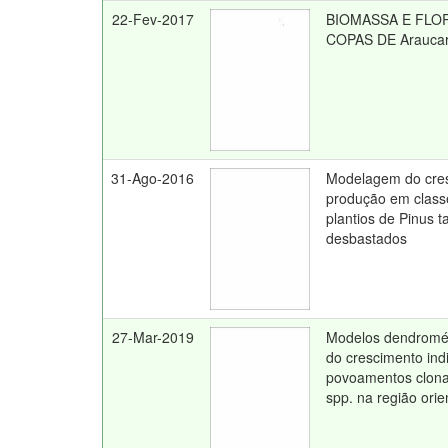
22-Fev-2017
BIOMASSA E FLOR
COPAS DE Araucari
31-Ago-2016
Modelagem do cre
produção em class
plantios de Pinus t
desbastados
27-Mar-2019
Modelos dendromét
do crescimento ind
povoamentos clona
spp. na região orie