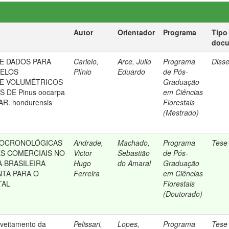
Autor
Orientador
Programa
Tipo
doc
E DADOS PARA
Carielo,
Arce, Julio
Programa
Diss
DELOS
Plínio
Eduardo
de Pós-
 E VOLUMÉTRICOS
Graduação
DE Pinus oocarpa
em Ciências
VAR. hondurensis
Florestais
(Mestrado)
ROCRONOLÓGICAS
Andrade,
Machado,
Programa
Tese
ES COMERCIAIS NO
Victor
Sebastião
de Pós-
 BRASILEIRA
Hugo
do Amaral
Graduação
TA PARA O
Ferreira
em Ciências
TAL
Florestais
(Doutorado)
oveitamento da
Pelissari,
Lopes,
Programa
Tese