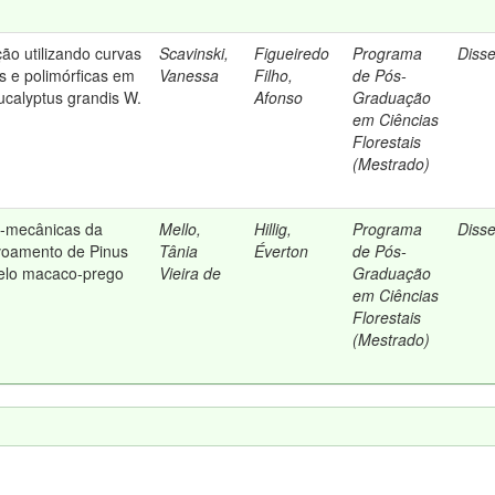
ão utilizando curvas
Scavinski,
Figueiredo
Programa
Diss
as e polimórficas em
Vanessa
Filho,
de Pós-
calyptus grandis W.
Afonso
Graduação
em Ciências
Florestais
(Mestrado)
o-mecânicas da
Mello,
Hillig,
Programa
Diss
voamento de Pinus
Tânia
Éverton
de Pós-
pelo macaco-prego
Vieira de
Graduação
em Ciências
Florestais
(Mestrado)