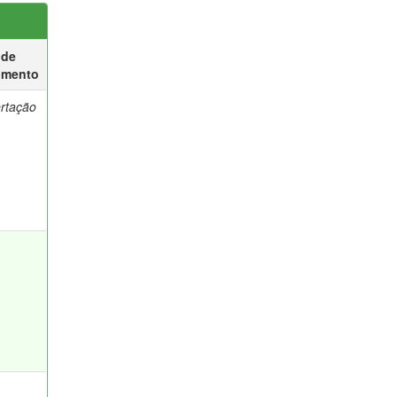
 de
umento
ertação