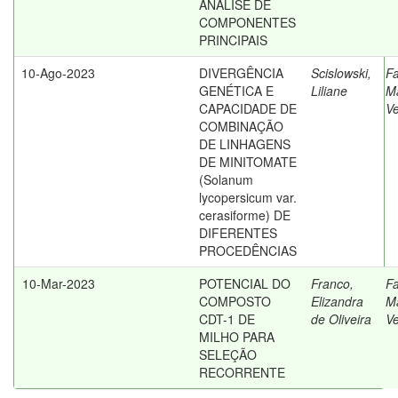
ANÁLISE DE
COMPONENTES
PRINCIPAIS
10-Ago-2023
DIVERGÊNCIA
Scislowski,
Fa
GENÉTICA E
Liliane
M
CAPACIDADE DE
Ve
COMBINAÇÃO
DE LINHAGENS
DE MINITOMATE
(Solanum
lycopersicum var.
cerasiforme) DE
DIFERENTES
PROCEDÊNCIAS
10-Mar-2023
POTENCIAL DO
Franco,
Fa
COMPOSTO
Elizandra
M
CDT-1 DE
de Oliveira
Ve
MILHO PARA
SELEÇÃO
RECORRENTE