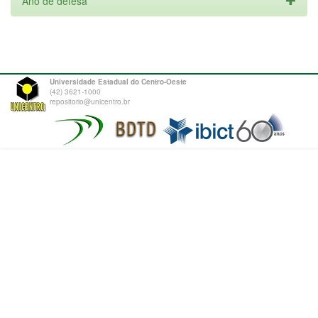
Ano de defesa
Universidade Estadual do Centro-Oeste
(42) 3621-1000
repositorio@unicentro.br