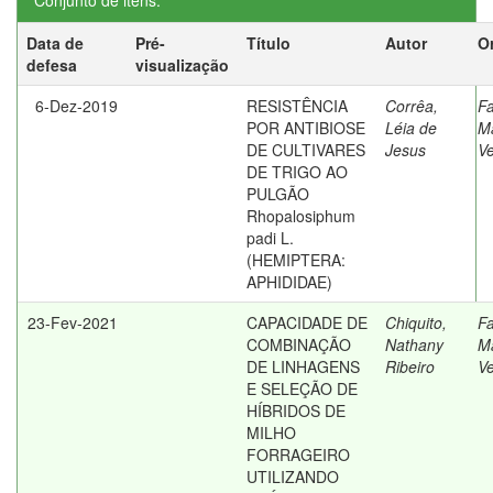
Conjunto de itens:
Data de
Pré-
Título
Autor
O
defesa
visualização
6-Dez-2019
RESISTÊNCIA
Corrêa,
Fa
POR ANTIBIOSE
Léia de
M
DE CULTIVARES
Jesus
Ve
DE TRIGO AO
PULGÃO
Rhopalosiphum
padi L.
(HEMIPTERA:
APHIDIDAE)
23-Fev-2021
CAPACIDADE DE
Chiquito,
Fa
COMBINAÇÃO
Nathany
M
DE LINHAGENS
Ribeiro
Ve
E SELEÇÃO DE
HÍBRIDOS DE
MILHO
FORRAGEIRO
UTILIZANDO