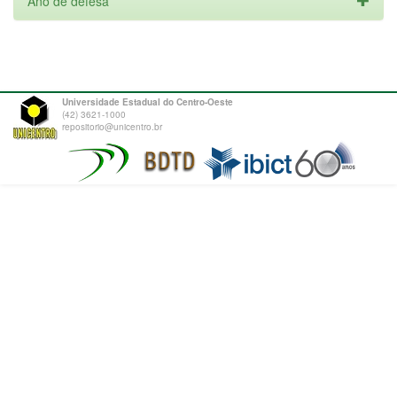
Ano de defesa
Universidade Estadual do Centro-Oeste
(42) 3621-1000
repositorio@unicentro.br