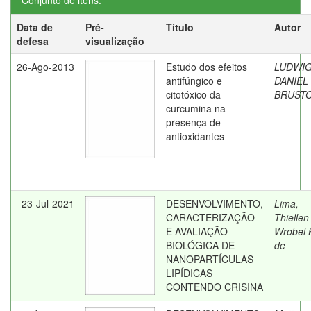
Conjunto de itens:
Data de
Pré-
Título
Autor
defesa
visualização
26-Ago-2013
Estudo dos efeitos
LUDWIG
antifúngico e
DANIEL
citotóxico da
BRUSTO
curcumina na
presença de
antioxidantes
23-Jul-2021
DESENVOLVIMENTO,
Lima,
CARACTERIZAÇÃO
Thiellen
E AVALIAÇÃO
Wrobel 
BIOLÓGICA DE
de
NANOPARTÍCULAS
LIPÍDICAS
CONTENDO CRISINA