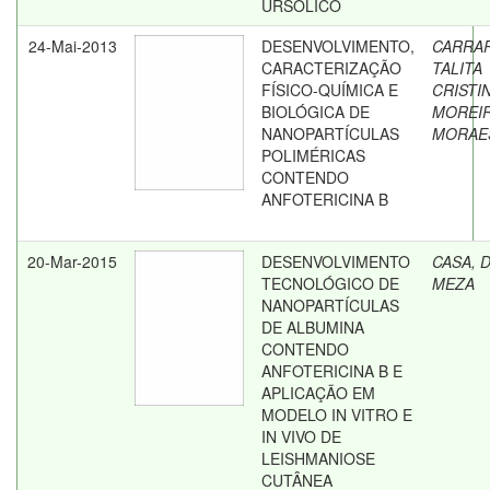
URSÓLICO
24-Mai-2013
DESENVOLVIMENTO,
CARRA
CARACTERIZAÇÃO
TALITA
FÍSICO-QUÍMICA E
CRISTI
BIOLÓGICA DE
MOREI
NANOPARTÍCULAS
MORAE
POLIMÉRICAS
CONTENDO
ANFOTERICINA B
20-Mar-2015
DESENVOLVIMENTO
CASA, D
TECNOLÓGICO DE
MEZA
NANOPARTÍCULAS
DE ALBUMINA
CONTENDO
ANFOTERICINA B E
APLICAÇÃO EM
MODELO IN VITRO E
IN VIVO DE
LEISHMANIOSE
CUTÂNEA