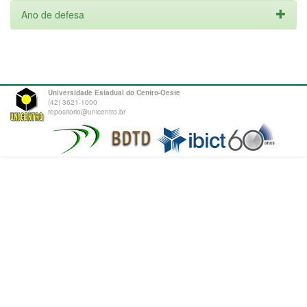
Ano de defesa
Universidade Estadual do Centro-Oeste
(42) 3621-1000
repositorio@unicentro.br