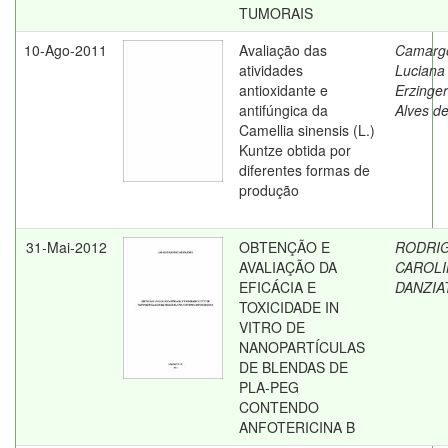
TUMORAIS
10-Ago-2011
Avaliação das
Camarg
atividades
Luciana
antioxidante e
Erzinger
antifúngica da
Alves d
Camellia sinensis (L.)
Kuntze obtida por
diferentes formas de
produção
31-Mai-2012
OBTENÇÃO E
RODRIG
AVALIAÇÃO DA
CAROLI
EFICÁCIA E
DANZIA
TOXICIDADE IN
VITRO DE
NANOPARTÍCULAS
DE BLENDAS DE
PLA-PEG
CONTENDO
ANFOTERICINA B