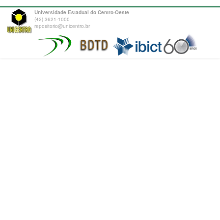
Universidade Estadual do Centro-Oeste
(42) 3621-1000
repositorio@unicentro.br