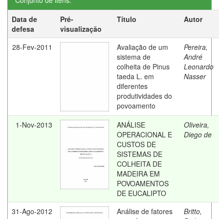
Conjunto de itens:
Data de
Pré-
Título
Autor
defesa
visualização
28-Fev-2011
Avaliação de um
Pereira,
sistema de
André
colheita de Pinus
Leonardo
taeda L. em
Nasser
diferentes
produtividades do
povoamento
1-Nov-2013
ANÁLISE
Oliveira,
OPERACIONAL E
Diego de
CUSTOS DE
SISTEMAS DE
COLHEITA DE
MADEIRA EM
POVOAMENTOS
DE EUCALIPTO
31-Ago-2012
Análise de fatores
Britto,