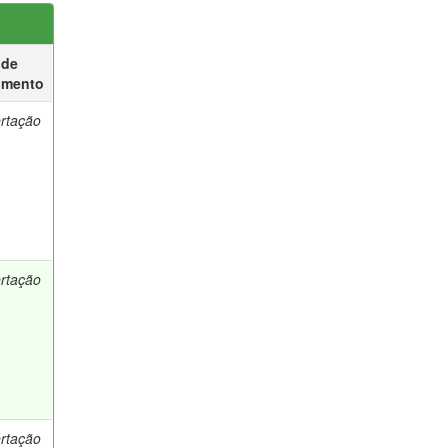
 de
umento
ertação
ertação
ertação