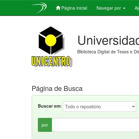
Página inicial
Navegar por
A
Skip
navigation
Universida
Biblioteca Digital de Teses e D
Página de Busca
Buscar em:
por