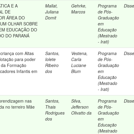
TICA E A
Mallat,
Gehrke,
Programa
Diss
AL DE
Juliana
Marcos
de Pós-
OR ÁREA DO
Domit
Graduação
 UM OLHAR SOBRE
em
 EM EDUCAÇÃO DO
Educação
DO DO PARANÁ
(Mestrado
- Irati)
riança com Altas
Santos,
Vestena,
Programa
Diss
dotação para poder
Iolete
Carla
de Pós-
as da Formação
Ribeiro
Luciane
Graduação
cadores Infantis em
dos
Blum
em
Educação
(Mestrado
- Irati)
prendizagem nas
Santos,
Silva,
Programa
Diss
da no terreiro Mãe
Thais
Jefferson
de Pós-
Rodrigues
Olivatto da
Graduação
dos
em
Educação
(Mestrado