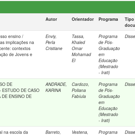
Autor
Orientador
Programa
Tipo
doc
sso ensino /
Enviy,
Tassa,
Programa
Diss
as implicações na
Perla
Khaled
de Pós-
cente: contextos
Cristiane
Omar
Graduação
ação de Jovens e
Mohamad
em
El
Educação
(Mestrado
- Irati)
SO DE
ANDRADE,
Cardozo,
Programa
Diss
– ESTUDO DE CASO
KARINA
Poliana
de Pós-
 DE ENSINO DE
Fabíula
Graduação
em
Educação
(Mestrado
- Irati)
l na escola da
Barreto,
Vestena,
Programa
Diss