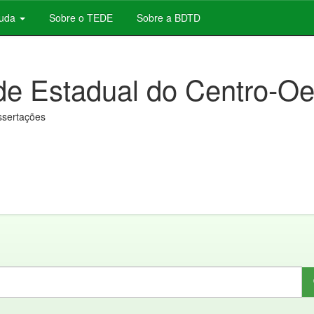
juda
Sobre o TEDE
Sobre a BDTD
de Estadual do Centro-Oe
issertações