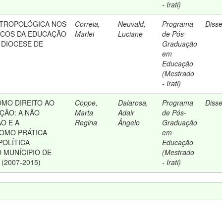
- Irati)
NTROPOLÓGICA NOS
Correia,
Neuvald,
Programa
Diss
TICOS DA EDUCAÇÃO
Marlei
Luciane
de Pós-
 DIOCESE DE
Graduação
em
Educação
(Mestrado
- Irati)
MO DIREITO AO
Coppe,
Dalarosa,
Programa
Diss
ÇÃO: A NÃO
Marta
Adair
de Pós-
O E A
Regina
Ângelo
Graduação
OMO PRÁTICA
em
POLÍTICA
Educação
 MUNÍCIPIO DE
(Mestrado
(2007-2015)
- Irati)