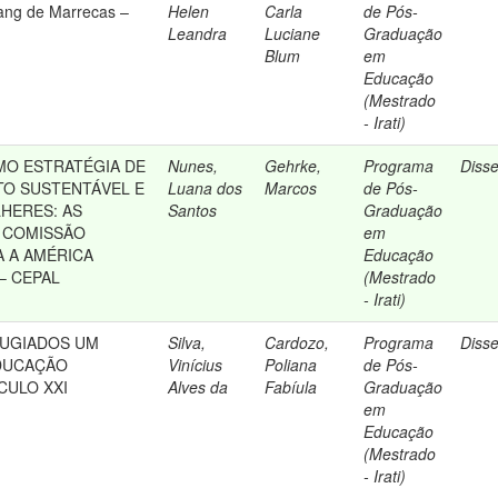
ang de Marrecas –
Helen
Carla
de Pós-
Leandra
Luciane
Graduação
Blum
em
Educação
(Mestrado
- Irati)
MO ESTRATÉGIA DE
Nunes,
Gehrke,
Programa
Diss
O SUSTENTÁVEL E
Luana dos
Marcos
de Pós-
LHERES: AS
Santos
Graduação
 COMISSÃO
em
 A AMÉRICA
Educação
 – CEPAL
(Mestrado
- Irati)
FUGIADOS UM
Silva,
Cardozo,
Programa
Diss
EDUCAÇÃO
Vinícius
Poliana
de Pós-
CULO XXI
Alves da
Fabíula
Graduação
em
Educação
(Mestrado
- Irati)