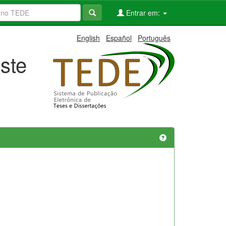
Entrar em:
English
Español
Português
ste