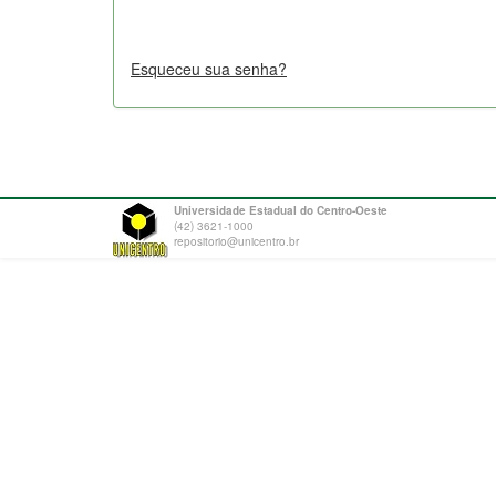
Esqueceu sua senha?
Universidade Estadual do Centro-Oeste
(42) 3621-1000
repositorio@unicentro.br