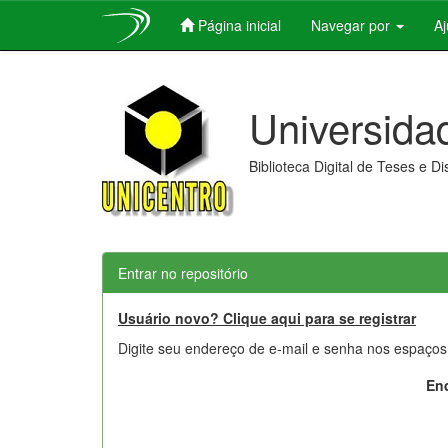
Página inicial
Navegar por
A
Skip
navigation
Universida
Biblioteca Digital de Teses e D
Entrar no repositório
Usuário novo? Clique aqui para se registrar
Digite seu endereço de e-mail e senha nos espaços
End