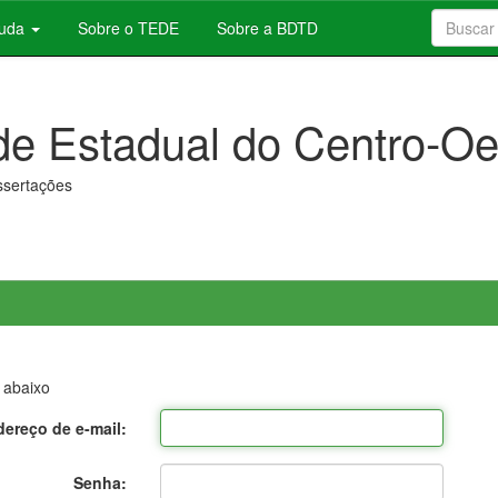
juda
Sobre o TEDE
Sobre a BDTD
de Estadual do Centro-Oe
issertações
 abaixo
ereço de e-mail:
Senha: