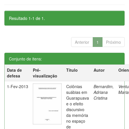
Resultado 1-1 de 1.
Anterior
1
Próximo
Conjunto de itens:
Data de
Pré-
Título
Autor
Orien
defesa
visualização
1-Fev-2013
Colônias
Bernardim,
Ventur
suábias em
Adriana
Maria
Guarapuava
Cristina
e o efeito
discursivo
da memória
no espaço
de