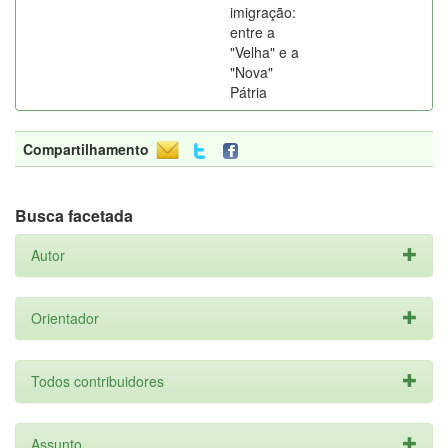
imigração:
entre a
"Velha" e a
"Nova"
Pátria
Compartilhamento
Busca facetada
Autor
Orientador
Todos contribuidores
Assunto