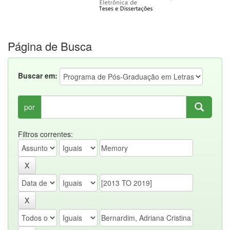
Página de Busca
Buscar em:
por
Filtros correntes: