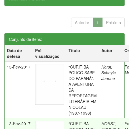
Anterior
1
Próximo
Conjunto de itens:
Data de
Pré-
Título
Autor
Or
defesa
visualização
13-Fev-2017
“CURITIBA
Horst,
Fe
POUCO SABE
Scheyla
Ma
DO PARANÁ”:
Joanne
A AVENTURA
DA
REPORTAGEM
LITERÁRIA EM
NICOLAU
(1987-1996)
13-Fev-2017
“CURITIBA
HORST,
Fe