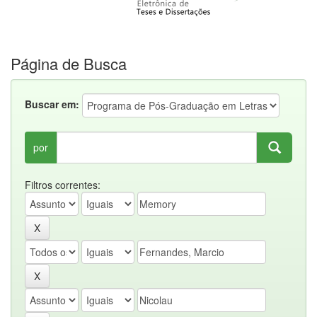
Página de Busca
Buscar em:
por
Filtros correntes: