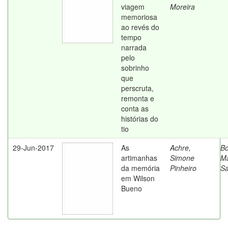
viagem
Moreira
memoriosa
ao revés do
tempo
narrada
pelo
sobrinho
que
perscruta,
remonta e
conta as
histórias do
tio
29-Jun-2017
As
Achre,
Bo
artimanhas
Simone
Ma
da memória
Pinheiro
Sa
em Wilson
Bueno