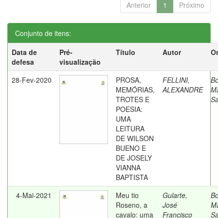
Anterior
1
Próximo
Conjunto de itens:
Data de
Pré-
Título
Autor
Or
defesa
visualização
28-Fev-2020
PROSA,
FELLINI,
Bo
MEMÓRIAS,
ALEXANDRE
Ma
TROTES E
Sa
POESIA:
UMA
LEITURA
DE WILSON
BUENO E
DE JOSELY
VIANNA
BAPTISTA
4-Mai-2021
Meu tio
Gularte,
Bo
Roseno, a
José
Ma
cavalo: uma
Francisco
Sa