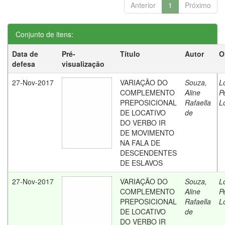
Anterior
1
Próximo
Conjunto de itens:
Data de
Pré-
Título
Autor
O
defesa
visualização
27-Nov-2017
VARIAÇÃO DO
Souza,
L
COMPLEMENTO
Aline
P
PREPOSICIONAL
Rafaella
L
DE LOCATIVO
de
DO VERBO IR
DE MOVIMENTO
NA FALA DE
DESCENDENTES
DE ESLAVOS
27-Nov-2017
VARIAÇÃO DO
Souza,
L
COMPLEMENTO
Aline
P
PREPOSICIONAL
Rafaella
L
DE LOCATIVO
de
DO VERBO IR