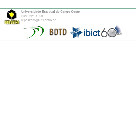
Universidade Estadual do Centro-Oeste
(42) 3621-1000
repositorio@unicentro.br