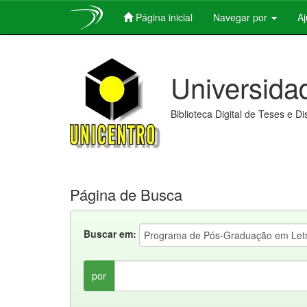
Página inicial
Navegar por
A
Skip
navigation
Universida
Biblioteca Digital de Teses e D
Página de Busca
Buscar em:
por