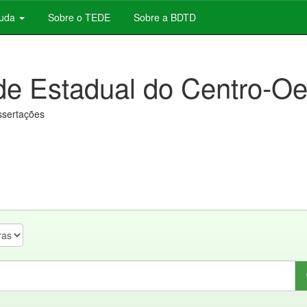
juda
Sobre o TEDE
Sobre a BDTD
de Estadual do Centro-Oe
issertações