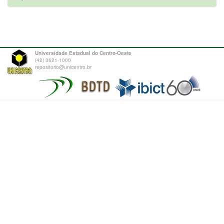
Universidade Estadual do Centro-Oeste
(42) 3621-1000
repositorio@unicentro.br