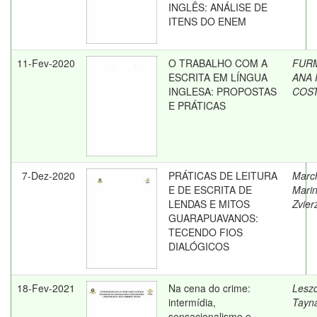
INGLÊS: ANÁLISE DE
ITENS DO ENEM
11-Fev-2020
O TRABALHO COM A
FUR
ESCRITA EM LÍNGUA
ANA 
INGLESA: PROPOSTAS
COS
E PRÁTICAS
7-Dez-2020
PRÁTICAS DE LEITURA
March
E DE ESCRITA DE
Mari
LENDAS E MITOS
Zvier
GUARAPUAVANOS:
TECENDO FIOS
DIALÓGICOS
18-Fev-2021
Na cena do crime:
Leszc
intermídia,
Tayn
sensacionalismo e