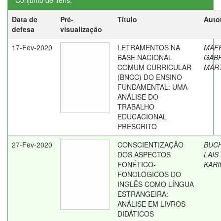
Conjunto de itens:
Data de
Pré-
Título
Auto
defesa
visualização
17-Fev-2020
LETRAMENTOS NA
MAF
BASE NACIONAL
GABR
COMUM CURRICULAR
MAR
(BNCC) DO ENSINO
FUNDAMENTAL: UMA
ANÁLISE DO
TRABALHO
EDUCACIONAL
PRESCRITO
27-Fev-2020
CONSCIENTIZAÇÃO
BUC
DOS ASPECTOS
LAIS
FONÉTICO-
KARI
FONOLÓGICOS DO
INGLÊS COMO LÍNGUA
ESTRANGEIRA:
ANÁLISE EM LIVROS
DIDÁTICOS