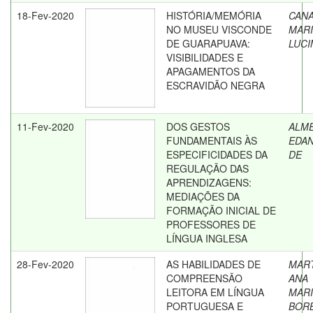
18-Fev-2020
HISTÓRIA/MEMÓRIA
CANA
NO MUSEU VISCONDE
MAR
DE GUARAPUAVA:
LUC
VISIBILIDADES E
APAGAMENTOS DA
ESCRAVIDÃO NEGRA
11-Fev-2020
DOS GESTOS
ALME
FUNDAMENTAIS ÀS
EDAN
ESPECIFICIDADES DA
DE
REGULAÇÃO DAS
APRENDIZAGENS:
MEDIAÇÕES DA
FORMAÇÃO INICIAL DE
PROFESSORES DE
LÍNGUA INGLESA
28-Fev-2020
AS HABILIDADES DE
MART
COMPREENSÃO
ANA
LEITORA EM LÍNGUA
MARI
PORTUGUESA E
BOR