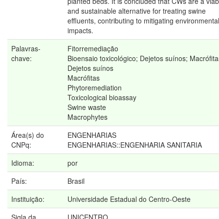
planted beds. It is concluded that CWs are a viab
and sustainable alternative for treating swine
effluents, contributing to mitigating environmenta
impacts.
Palavras-
Fitorremediação
chave:
Bioensaio toxicológico; Dejetos suínos; Macrófita
Dejetos suínos
Macrófitas
Phytoremediation
Toxicological bioassay
Swine waste
Macrophytes
Área(s) do
ENGENHARIAS
CNPq:
ENGENHARIAS::ENGENHARIA SANITARIA
Idioma:
por
País:
Brasil
Instituição:
Universidade Estadual do Centro-Oeste
Sigla da
UNICENTRO