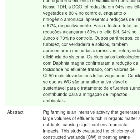
que equilibrou eficiência e viabilidade operaciona
Nesse TDH, a DQO foi reduzida em 94% nos leit
vegetados e 88% no controle, enquanto o
nitrogênio amoniacal apresentou reduções de 7
e 57%, respectivamente. Para o fósforo total, as
reduções alcançaram 80% no leito Biri, 64% no
Junco e 73% no controle. Outros parâmetros, c
turbidez, cor verdadeira e sólidos, também
apresentaram melhorias expressivas, reforçando
eficiência do sistema. Os bioensaios toxicológico
com Daphnia magna confirmaram a redução da
toxicidade no efluente tratado, com valores de
CL50 mais elevados nos leitos vegetados. Conclu
se que as WC são uma alternativa viável e
sustentável para o tratamento de efluentes suíno
contribuindo para a mitigação de impactos
ambientais.
Abstract:
Pig farming is an intensive activity that generates
large volumes of effluents rich in organic matter
nutrients, causing significant environmental
impacts. This study evaluated the efficiency of
constructed wetlands (CW) in treating swine