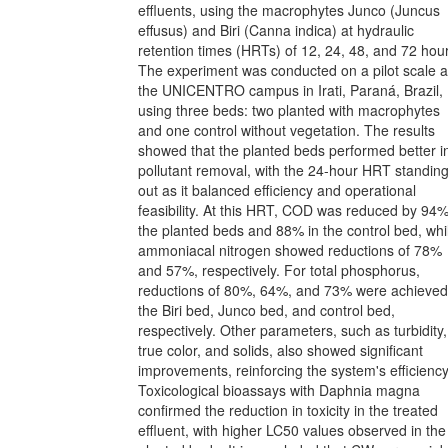
effluents, using the macrophytes Junco (Juncus
effusus) and Biri (Canna indica) at hydraulic
retention times (HRTs) of 12, 24, 48, and 72 hou
The experiment was conducted on a pilot scale a
the UNICENTRO campus in Irati, Paraná, Brazil,
using three beds: two planted with macrophytes
and one control without vegetation. The results
showed that the planted beds performed better i
pollutant removal, with the 24-hour HRT standin
out as it balanced efficiency and operational
feasibility. At this HRT, COD was reduced by 94%
the planted beds and 88% in the control bed, whi
ammoniacal nitrogen showed reductions of 78%
and 57%, respectively. For total phosphorus,
reductions of 80%, 64%, and 73% were achieved
the Biri bed, Junco bed, and control bed,
respectively. Other parameters, such as turbidity,
true color, and solids, also showed significant
improvements, reinforcing the system's efficiency
Toxicological bioassays with Daphnia magna
confirmed the reduction in toxicity in the treated
effluent, with higher LC50 values observed in the